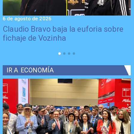
6 de agosto de 2026
5
Claudio Bravo baja la euforia sobre
fichaje de Vozinha
IR A
ECONOMÍA