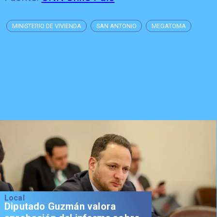
MINISTERIO DE VIVIENDA
SAN ANTONIO
MEGATOMA
Local
Diputado Guzmán valora