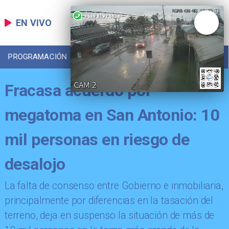
EN VIVO
PROGRAMACIÓN
LOCAL
DEPORTES
Fracasa acuerdo por
megatoma en San Antonio: 10
mil personas en riesgo de
desalojo
La falta de consenso entre Gobierno e inmobiliaria,
principalmente por diferencias en la tasación del
terreno, deja en suspenso la situación de más de