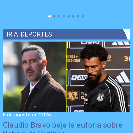
IR A
DEPORTES
6 de agosto de 2026
5
Claudio Bravo baja la euforia sobre