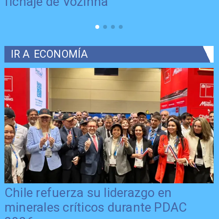
fichaje de Vozinha
IR A
ECONOMÍA
Chile refuerza su liderazgo en
minerales críticos durante PDAC