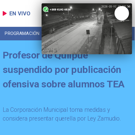
EN VIVO
PROGRAMACIÓN
LOCAL
DEPORTES
Profesor de Quilpué
suspendido por publicación
ofensiva sobre alumnos TEA
La Corporación Municipal toma medidas y
considera presentar querella por Ley Zamudio.