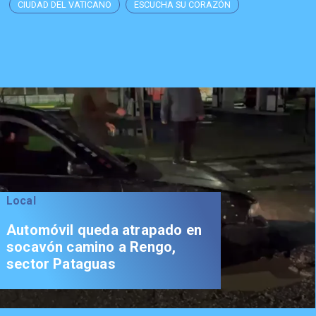
CIUDAD DEL VATICANO
ESCUCHA SU CORAZÓN
Local
Automóvil queda atrapado en
socavón camino a Rengo,
sector Pataguas