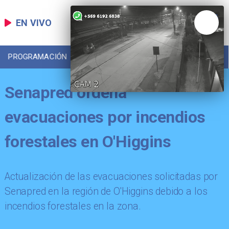
EN VIVO
PROGRAMACIÓN
LOCAL
DEPORTES
Senapred ordena
evacuaciones por incendios
forestales en O'Higgins
Actualización de las evacuaciones solicitadas por
Senapred en la región de O'Higgins debido a los
incendios forestales en la zona.