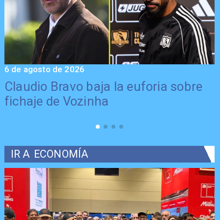
6 de agosto de 2026
5
Claudio Bravo baja la euforia sobre
fichaje de Vozinha
IR A
ECONOMÍA