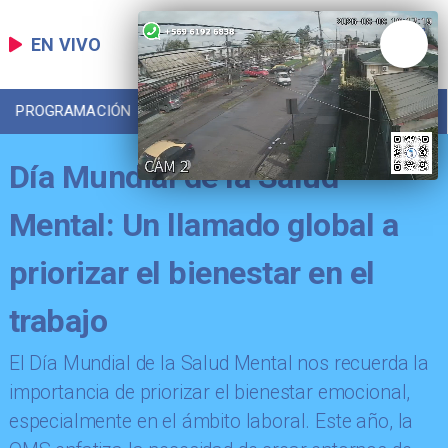
EN VIVO
PROGRAMACIÓN
LOCAL
DEPORTES
Día Mundial de la Salud
Mental: Un llamado global a
priorizar el bienestar en el
trabajo
El Día Mundial de la Salud Mental nos recuerda la
importancia de priorizar el bienestar emocional,
especialmente en el ámbito laboral. Este año, la