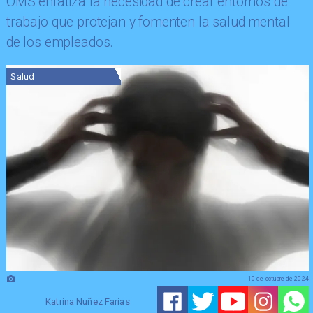
OMS enfatiza la necesidad de crear entornos de
trabajo que protejan y fomenten la salud mental
de los empleados.
Salud
10 de octubre de 2024
Katrina Nuñez Farias