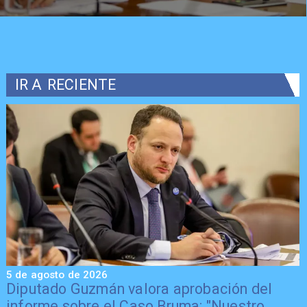
IR A
RECIENTE
5 de agosto de 2026
5
Diputado Guzmán valora aprobación del
informe sobre el Caso Bruma: "Nuestro