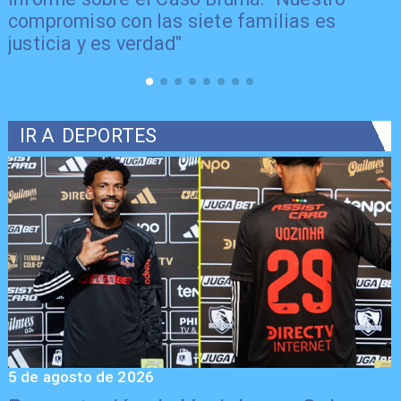
compromiso con las siete familias es
justicia y es verdad"
IR A
DEPORTES
5 de agosto de 2026
5