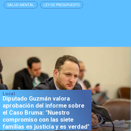
SALUD MENTAL
LEY DE PRESUPUESTO
Local
Diputado Guzmán valora
aprobación del informe sobre
el Caso Bruma: "Nuestro
compromiso con las siete
familias es justicia y es verdad"