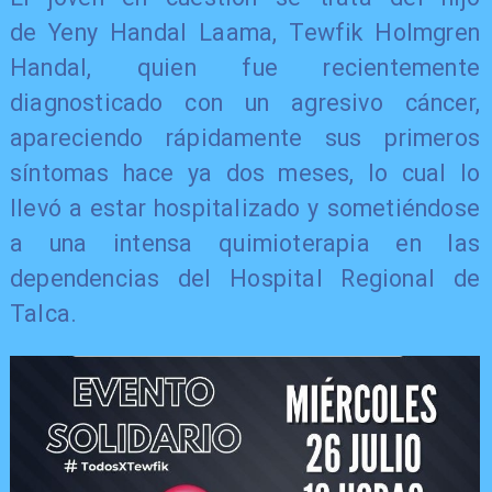
de Yeny Handal Laama, Tewfik Holmgren
Handal, quien fue recientemente
diagnosticado con un agresivo cáncer,
apareciendo rápidamente sus primeros
síntomas hace ya dos meses, lo cual lo
llevó a estar hospitalizado y sometiéndose
a una intensa quimioterapia en las
dependencias del Hospital Regional de
Talca.