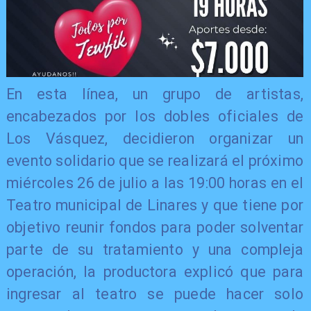
En esta línea, un grupo de artistas,
encabezados por los dobles oficiales de
Los Vásquez, decidieron organizar un
evento solidario que se realizará el próximo
miércoles 26 de julio a las 19:00 horas en el
Teatro municipal de Linares y que tiene por
objetivo reunir fondos para poder solventar
parte de su tratamiento y una compleja
operación, la productora explicó que para
ingresar al teatro se puede hacer solo