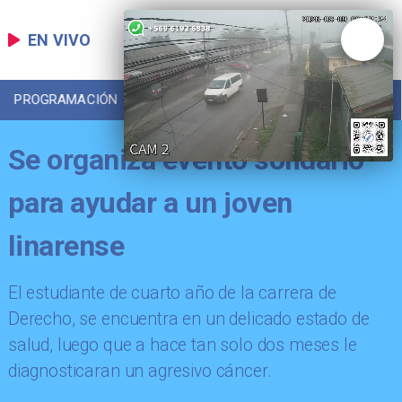
EN VIVO
PROGRAMACIÓN
LOCAL
DEPORTES
Se organiza evento solidario
para ayudar a un joven
linarense
El estudiante de cuarto año de la carrera de
Derecho, se encuentra en un delicado estado de
salud, luego que a hace tan solo dos meses le
diagnosticaran un agresivo cáncer.