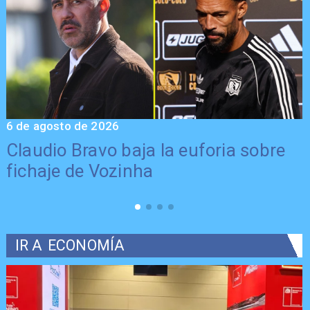
6 de agosto de 2026
5
Claudio Bravo baja la euforia sobre
fichaje de Vozinha
IR A
ECONOMÍA