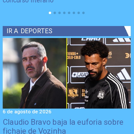
concurso literario
IR A
DEPORTES
6 de agosto de 2026
5
Claudio Bravo baja la euforia sobre
fichaje de Vozinha