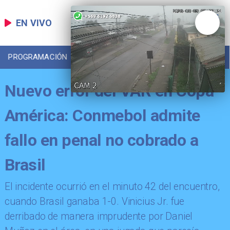
EN VIVO
PROGRAMACIÓN
LOCAL
DEPORTES
Nuevo error del VAR en Copa
América: Conmebol admite
fallo en penal no cobrado a
Brasil
​El incidente ocurrió en el minuto 42 del encuentro,
cuando Brasil ganaba 1-0. Vinicius Jr. fue
derribado de manera imprudente por Daniel