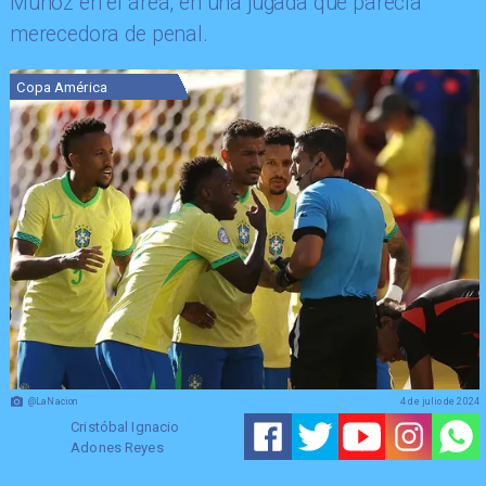
Muñoz en el área, en una jugada que parecía
merecedora de penal.
Copa América
@LaNacion
4 de julio de 2024
Cristóbal Ignacio
Adones Reyes