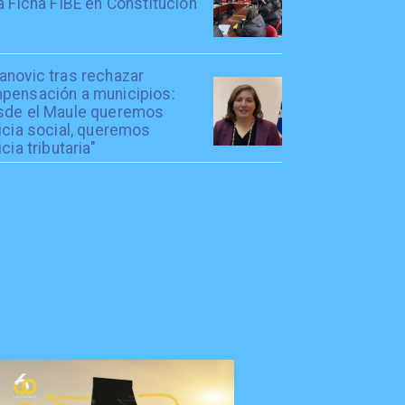
a Ficha FIBE en Constitución
anovic tras rechazar
pensación a municipios:
sde el Maule queremos
icia social, queremos
icia tributaria"