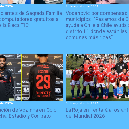
 de 2026
5 de agosto de 2026
diantes de Sagrada Familia
Vodanovic por compensaci
computadores gratuitos a
municipios: "Pasamos de C
e la Beca TIC
ayuda a Chile a Chile ayuda 
distrito 11 donde están las
comunas más ricas"
 de 2026
5 de agosto de 2026
ción de Vozinha en Colo
La Roja enfrentará a los anf
cha, Estadio y Contrato
del Mundial 2026