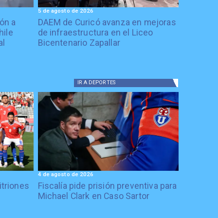
5 de agosto de 2026
ón a
DAEM de Curicó avanza en mejoras
hile
de infraestructura en el Liceo
al
Bicentenario Zapallar
IR A
DEPORTES
4 de agosto de 2026
itriones
Fiscalía pide prisión preventiva para
Michael Clark en Caso Sartor