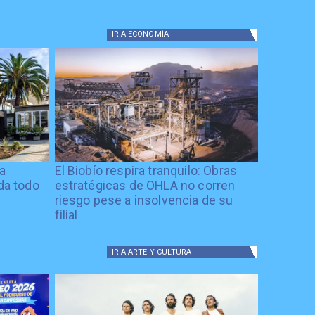
IR A
ECONOMÍA
ía
El Biobío respira tranquilo: Obras
ida todo
estratégicas de OHLA no corren
riesgo pese a insolvencia de su
filial
IR A
ARTE Y CULTURA