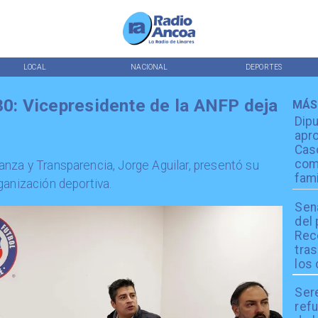
LOCAL
NACIONAL
DEPORTES
30: Vicepresidente de la ANFP deja
MÁS
Dip
apro
Cas
com
nza y Transparencia, Jorge Aguilar, presentó su
fami
ganización deportiva.
Sen
del
Reco
tra
los 
Ser
refu