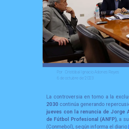
Cristóbal Ignacio Adones Reyes
Por
6 de octubre de 2023
​La controversia en torno a la excl
2030
continúa generando repercusi
jueves con la renuncia de Jorge A
de Fútbol Profesional (ANFP)
, a s
(Conmebol), según informa el diario