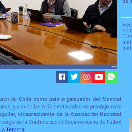
de l
Vod
com
"De
just
just
ANFP
usión de
Chile como país organizador del Mundial
ones, y una de las más destacadas
se produjo este
guilar, vicepresidente de la Asociación Nacional
u cargo en la Confederación Sudamericana de Fútbol
La Tercera.