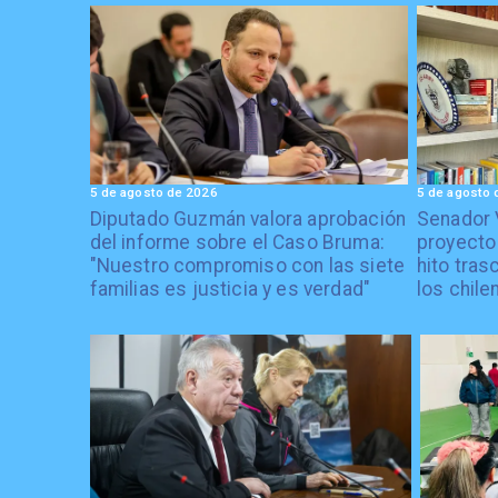
5 de agosto de 2026
5 de agosto 
Diputado Guzmán valora aprobación
Senador 
del informe sobre el Caso Bruma:
proyecto
"Nuestro compromiso con las siete
hito tras
familias es justicia y es verdad"
los chile