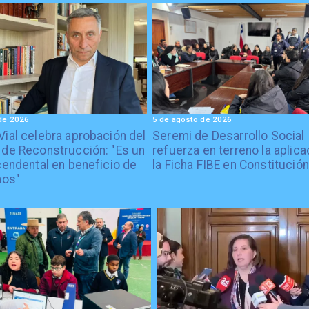
de 2026
5 de agosto de 2026
Vial celebra aprobación del
Seremi de Desarrollo Social
 de Reconstrucción: "Es un
refuerza en terreno la aplica
cendental en beneficio de
la Ficha FIBE en Constitución
nos"