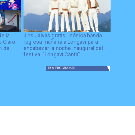
de la
¡Los Jaivas gratis! Icónica banda
 Claro -
regresa mañana a Longaví para
n de
encabezar la noche inaugural del
festival "Longaví Canta"
IR A
PROGRAMAS