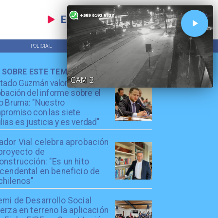
EN VIVO
POLICIAL
TENDENCIAS
 SOBRE ESTE TEMA
utado Guzmán valora
bación del informe sobre el
o Bruma: "Nuestro
promiso con las siete
lias es justicia y es verdad"
ador Vial celebra aprobación
 proyecto de
nstrucción: "Es un hito
scendental en beneficio de
chilenos"
emi de Desarrollo Social
erza en terreno la aplicación