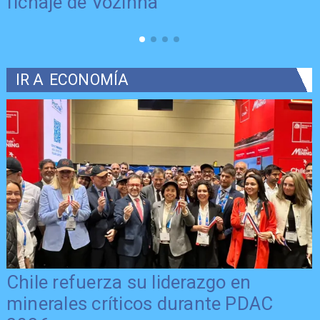
fichaje de Vozinha
IR A
ECONOMÍA
Chile refuerza su liderazgo en
minerales críticos durante PDAC