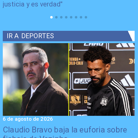
justicia y es verdad"
IR A
DEPORTES
6 de agosto de 2026
5
Claudio Bravo baja la euforia sobre