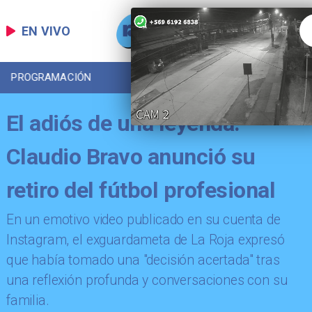
EN VIVO
PROGRAMACIÓN
LOCAL
DEPORTES
El adiós de una leyenda:
Claudio Bravo anunció su
retiro del fútbol profesional
En un emotivo video publicado en su cuenta de
Instagram, el exguardameta de La Roja expresó
que había tomado una "decisión acertada" tras
una reflexión profunda y conversaciones con su
familia.