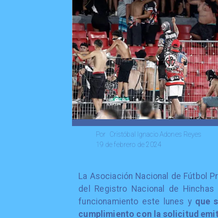
Cristóbal Ignacio Adones Reyes
Por
19 de febrero de 2024
​La Asociación Nacional de Fútbol 
del Registro Nacional de Hinchas p
funcionamiento este lunes y
que se
cumplimiento con la solicitud emit