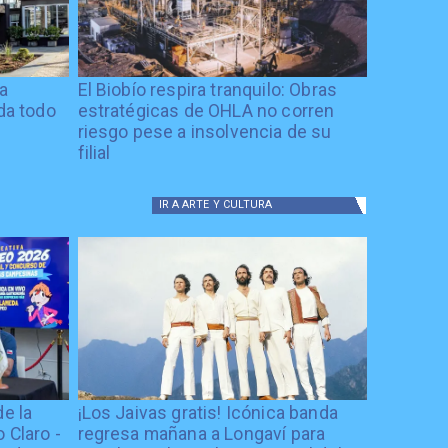
ía
El Biobío respira tranquilo: Obras
ida todo
estratégicas de OHLA no corren
riesgo pese a insolvencia de su
filial
IR A
ARTE Y CULTURA
de la
¡Los Jaivas gratis! Icónica banda
 Claro -
regresa mañana a Longaví para