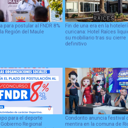
ía para postular al FNDR 8%
Fin de una era en la hoteler
la Región del Maule
curicana: Hotel Raíces liqu
su mobiliario tras su cierre
definitivo
po para el deporte
Condorito anuncia festival 
 Gobierno Regional
mentira en la comuna de Rio