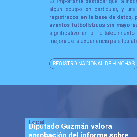
Es importante destacar que la inscr
algún equipo en particular, y u
registrados en la base de datos, 
eventos futbolísticos sin mayore
significativo en el fortalecimient
mejora de la experiencia para los afi
REGISTRO NACIONAL DE HINCHAS
Local
Diputado Guzmán valora
aprobación del informe sobre