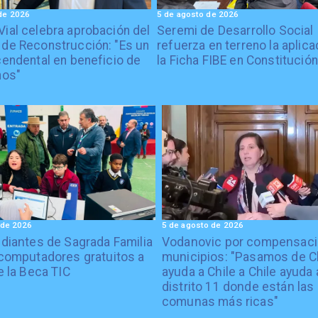
de 2026
5 de agosto de 2026
Vial celebra aprobación del
Seremi de Desarrollo Social
 de Reconstrucción: "Es un
refuerza en terreno la aplica
cendental en beneficio de
la Ficha FIBE en Constitución
nos"
 de 2026
5 de agosto de 2026
diantes de Sagrada Familia
Vodanovic por compensaci
computadores gratuitos a
municipios: "Pasamos de C
e la Beca TIC
ayuda a Chile a Chile ayuda 
distrito 11 donde están las
comunas más ricas"