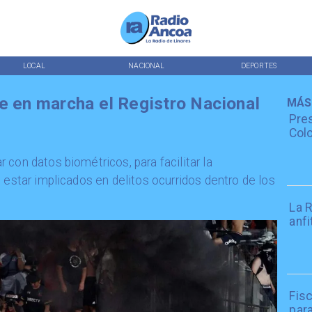
LOCAL
NACIONAL
DEPORTES
ne en marcha el Registro Nacional
MÁS
Pres
Colo
 con datos biométricos, para facilitar la
 estar implicados en delitos ocurridos dentro de los
La R
anfi
Fisc
par