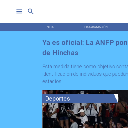
INICIO
PROGRAMACIÓN
Ya es oficial: La ANFP po
de Hinchas
​Esta medida tiene como objetivo contar
identificación de individuos que puedan
estadios.
Deportes