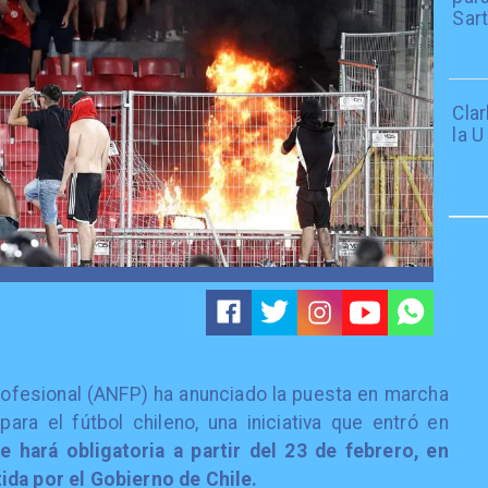
Sar
Cla
la U
Profesional (ANFP) ha anunciado la puesta en marcha
ara el fútbol chileno, una iniciativa que entró en
 hará obligatoria a partir del 23 de febrero, en
ida por el Gobierno de Chile.