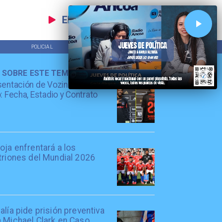
EN VIVO
POLICIAL
TENDENCIAS
 SOBRE ESTE TEMA
entación de Vozinha en Colo
: Fecha, Estadio y Contrato
oja enfrentará a los
triones del Mundial 2026
alía pide prisión preventiva
a Michael Clark en Caso