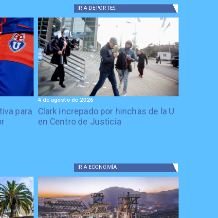
IR A
DEPORTES
4 de agosto de 2026
tiva para
Clark increpado por hinchas de la U
or
en Centro de Justicia
IR A
ECONOMÍA