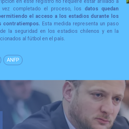
ipción en este registro no requiere estar afiliado a
na vez completado el proceso, los
datos quedan
permitiendo el acceso a los estadios durante los
s contratiempos.
Esta medida representa un paso
o de la seguridad en los estadios chilenos y en la
cionados al fútbol en el país.
ANFP