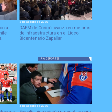
5 de agosto de 2026
ón a
DAEM de Curicó avanza en mejoras
hile
de infraestructura en el Liceo
al
Bicentenario Zapallar
IR A
DEPORTES
4 de agosto de 2026
itriones
Fiscalía pide prisión preventiva para