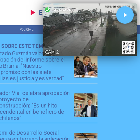
EN VIVO
POLICIAL
TENDENCIAS
 SOBRE ESTE TEMA
utado Guzmán valora
bación del informe sobre el
o Bruma: "Nuestro
promiso con las siete
lias es justicia y es verdad"
ador Vial celebra aprobación
 proyecto de
nstrucción: "Es un hito
scendental en beneficio de
chilenos"
emi de Desarrollo Social
erza en terreno la aplicación