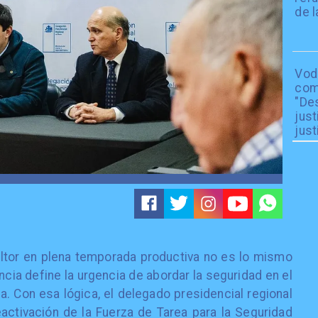
de l
Vod
com
"De
just
just
ltor en plena temporada productiva no es lo mismo
encia define la urgencia de abordar la seguridad en el
. Con esa lógica, el delegado presidencial regional
activación de la Fuerza de Tarea para la Seguridad