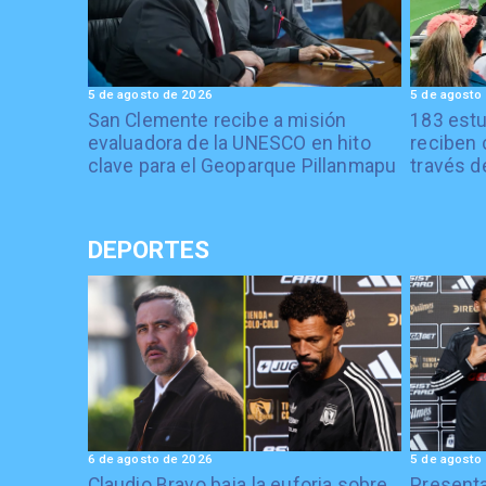
5 de agosto de 2026
5 de agosto
San Clemente recibe a misión
183 estu
evaluadora de la UNESCO en hito
reciben 
clave para el Geoparque Pillanmapu
través d
DEPORTES
6 de agosto de 2026
5 de agosto
Claudio Bravo baja la euforia sobre
Presenta