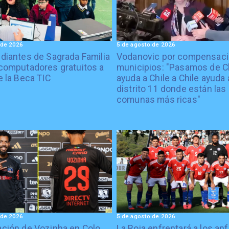
 de 2026
5 de agosto de 2026
diantes de Sagrada Familia
Vodanovic por compensaci
computadores gratuitos a
municipios: "Pasamos de C
e la Beca TIC
ayuda a Chile a Chile ayuda 
distrito 11 donde están las
comunas más ricas"
 de 2026
5 de agosto de 2026
ción de Vozinha en Colo
La Roja enfrentará a los anf