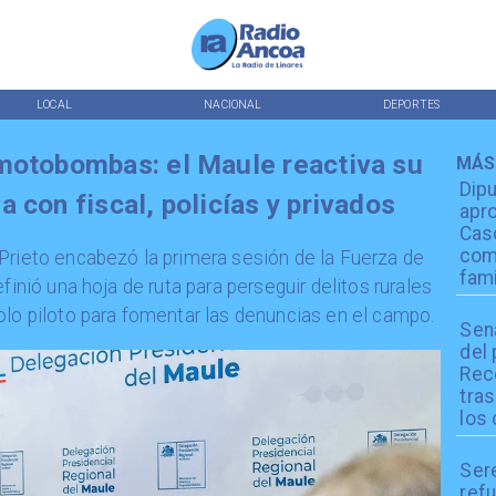
LOCAL
NACIONAL
DEPORTES
motobombas: el Maule reactiva su
MÁS
Dip
 con fiscal, policías y privados
apro
Cas
com
 Prieto encabezó la primera sesión de la Fuerza de
fami
finió una hoja de ruta para perseguir delitos rurales
olo piloto para fomentar las denuncias en el campo.
Sen
del
Reco
tra
los 
Ser
refu