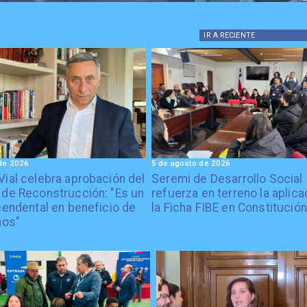
IR A
RECIENTE
de 2026
5 de agosto de 2026
Vial celebra aprobación del
Seremi de Desarrollo Social
 de Reconstrucción: "Es un
refuerza en terreno la aplica
cendental en beneficio de
la Ficha FIBE en Constitución
nos"