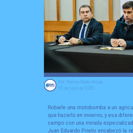
Prensa Radio Ancoa
Por
25 de junio de 2026
Robarle una motobomba a un agricu
que hacerlo en invierno, y esa difer
campo con una mirada especializada
Juan Eduardo Prieto encabezó la re