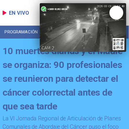
EN VIVO
PROGRAMACIÓN
LOCAL
DEPORTES
10 muertes diarias y el Maule
se organiza: 90 profesionales
se reunieron para detectar el
cáncer colorrectal antes de
que sea tarde
​La VI Jornada Regional de Articulación de Planes
Comunales de Abordaje del Cáncer puso el foco