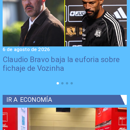
6 de agosto de 2026
5
Claudio Bravo baja la euforia sobre
fichaje de Vozinha
IR A
ECONOMÍA