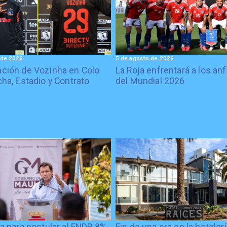
 de 2026
5 de agosto de 2026
ción de Vozinha en Colo
La Roja enfrentará a los anf
cha, Estadio y Contrato
del Mundial 2026