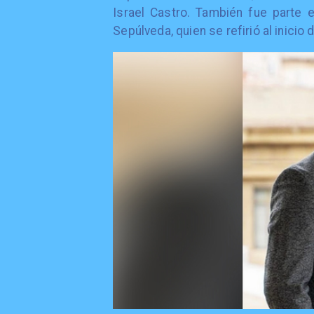
Israel Castro. También fue parte e
Sepúlveda, quien se refirió al inicio