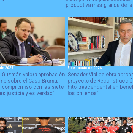
productiva más grande de la
 de 2026
5 de agosto de 2026
o Guzmán valora aprobación
Senador Vial celebra aprob
rme sobre el Caso Bruma:
proyecto de Reconstrucción
 compromiso con las siete
hito trascendental en benef
es justicia y es verdad"
los chilenos"