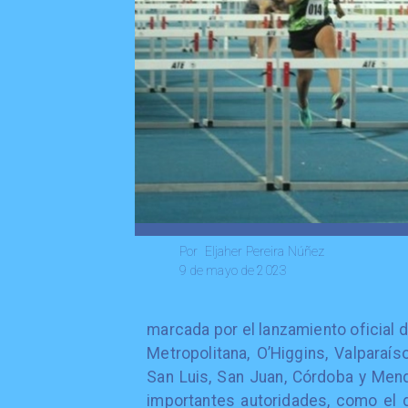
Eljaher Pereira Núñez
Por
9 de mayo de 2023
marcada por el lanzamiento oficial 
Metropolitana, O’Higgins, Valparaí
San Luis, San Juan, Córdoba y Mend
importantes autoridades, como el di