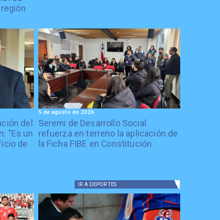
 región
5 de agosto de 2026
ación del
Seremi de Desarrollo Social
: "Es un
refuerza en terreno la aplicación de
icio de
la Ficha FIBE en Constitución
IR A
DEPORTES