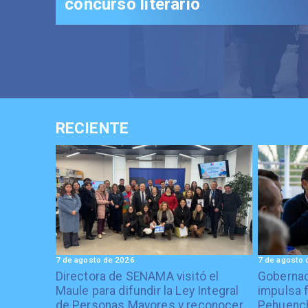
RECIENTE
7 de agosto de 2026
7 de agosto 
Directora de SENAMA visitó el
Gobernad
Maule para difundir la Ley Integral
impulsa 
de Personas Mayores y reconocer
Pehuenc