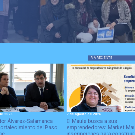
IR A
RECIENTE
de 2026
7 de agosto de 2026
or Álvarez-Salamanca
El Maule busca a sus
fortalecimiento del Paso
emprendedores: Market Mau
he
inscripciones para construir 