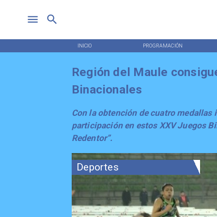
INICIO
PROGRAMACIÓN
Región del Maule consigu
Binacionales
​Con la obtención de cuatro medallas i
participación en estos XXV Juegos Bi
Redentor”.
Deportes