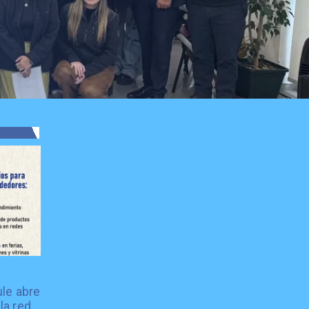
le abre
la red