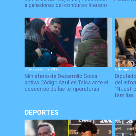
a ganadores del concurso literario
7 de agosto de 2026
5 de agosto
Ministerio de Desarrollo Social
Diputad
activa Código Azul en Talca ante el
del info
descenso de las temperaturas
"Nuestro
familias 
DEPORTES