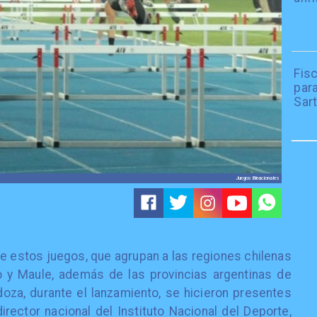
Fisc
par
Sar
Juegos Binacionales
de estos juegos, que agrupan a las regiones chilenas
so y Maule, además de las provincias argentinas de
oza, durante el lanzamiento, se hicieron presentes
rector nacional del Instituto Nacional del Deporte,