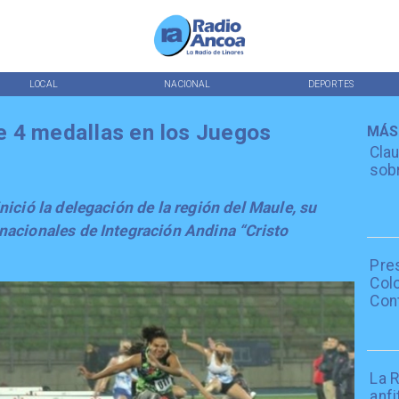
LOCAL
NACIONAL
DEPORTES
e 4 medallas en los Juegos
MÁS
Clau
sobr
nició la delegación de la región del Maule, su
nacionales de Integración Andina “Cristo
Pre
Colo
Con
La R
anfi