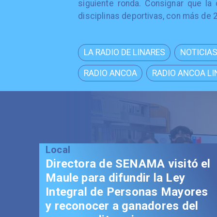
siguiente ronda. Consignar que la
disciplinas deportivas, con más de 
LA RADIO DE LINARES
NOTICIAS
RADIO ANCOA
RADIO ANCOA LI
Local
Gobernador Álvarez-
Salamanca impulsa
fortalecimiento del Paso
Pehuenche