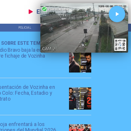
EN VIVO
POLICIAL
TENDENCIAS
 SOBRE ESTE TEMA
dio Bravo baja la euforia
e fichaje de Vozinha
sentación de Vozinha en
 Colo: Fecha, Estadio y
trato
oja enfrentará a los
triones del Mundial 2026