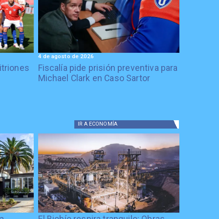
4 de agosto de 2026
itriones
Fiscalía pide prisión preventiva para
Michael Clark en Caso Sartor
IR A
ECONOMÍA