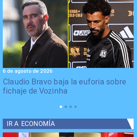
6 de agosto de 2026
5
Claudio Bravo baja la euforia sobre
fichaje de Vozinha
IR A
ECONOMÍA