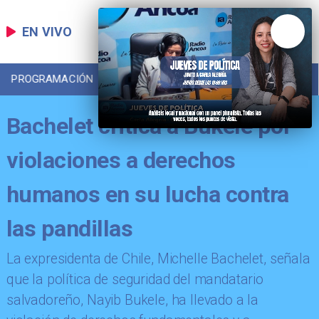
EN VIVO
PROGRAMACIÓN
LOCAL
DEPORTES
Bachelet critica a Bukele por
violaciones a derechos
humanos en su lucha contra
las pandillas
​La expresidenta de Chile, Michelle Bachelet, señala
que la política de seguridad del mandatario
salvadoreño, Nayib Bukele, ha llevado a la