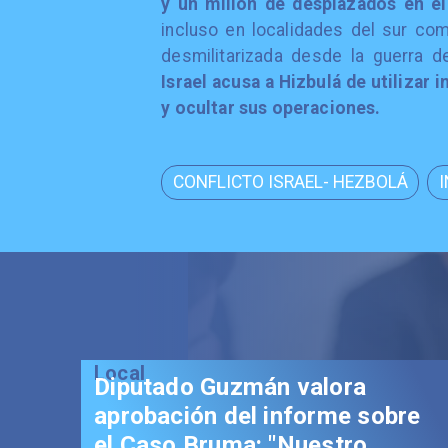
y un millón de desplazados en el
incluso en localidades del sur com
desmilitarizada desde la guerra 
Israel acusa a Hizbulá de utilizar
y ocultar sus operaciones.
CONFLICTO ISRAEL- HEZBOLÁ
tado Guzmán valora
bación del informe sobre
aso Bruma: "Nuestro