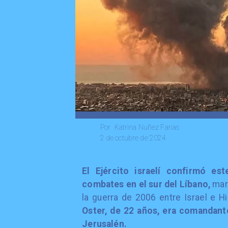
Katrina Nuñez Farias
Por
2 de octubre de 2024
​El Ejército israelí confirmó e
combates en el sur del Líbano,
marc
la guerra de 2006 entre Israel e H
Oster, de 22 años, era comandant
Jerusalén.