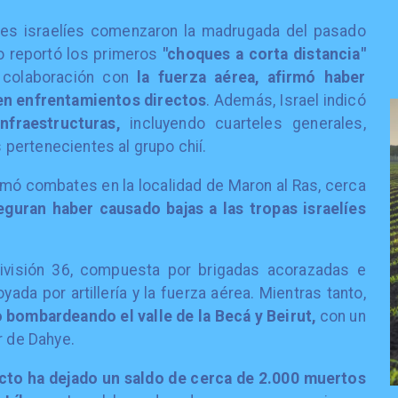
tres israelíes comenzaron la madrugada del pasado
to reportó los primeros
"choques a corta distancia"
 colaboración con
la fuerza aérea, afirmó haber
 en enfrentamientos directos
. Además, Israel indicó
fraestructuras,
incluyendo cuarteles generales,
pertenecientes al grupo chií.
irmó combates en la localidad de Maron al Ras, cerca
eguran haber causado bajas a las tropas israelíes
 División 36, compuesta por brigadas acorazadas e
oyada por artillería y la fuerza aérea. Mientras tanto,
o bombardeando el valle de la Becá y Beirut,
con un
r de Dahye.
icto ha dejado un saldo de cerca de 2.000 muertos