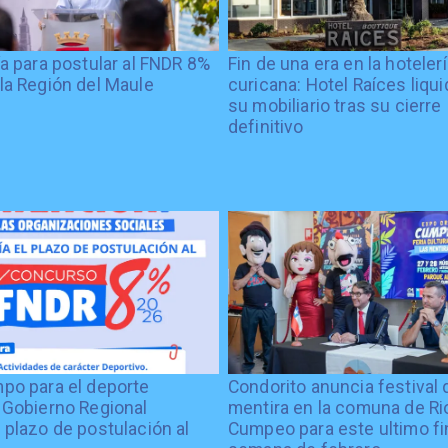
ía para postular al FNDR 8%
Fin de una era en la hoteler
la Región del Maule
curicana: Hotel Raíces liqu
su mobiliario tras su cierre
definitivo
po para el deporte
Condorito anuncia festival 
 Gobierno Regional
mentira en la comuna de Rio
 plazo de postulación al
Cumpeo para este ultimo fi