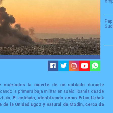
emp
Papa
Sud
ste miércoles la muerte de un soldado durante
ando la primera baja militar en suelo libanés desde
izbulá.
El soldado, identificado como Eitan Itzhak
e de la Unidad Egoz y natural de Modin, cerca de