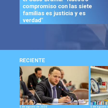
romiso con las siete
ias es justicia y es
ad"
RECIENTE
5 de agosto de 2026
5 de agosto 