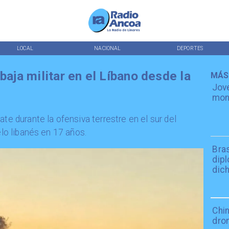
LOCAL
NACIONAL
DEPORTES
baja militar en el Líbano desde la
MÁS
Jov
mont
ate durante la ofensiva terrestre en el sur del
elo libanés en 17 años.
Bra
dip
dich
Chin
dro