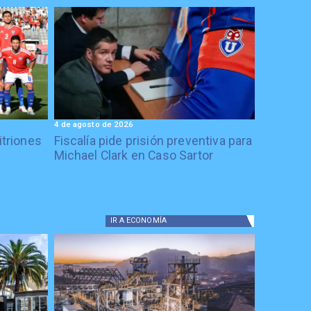
4 de agosto de 2026
itriones
Fiscalía pide prisión preventiva para
Michael Clark en Caso Sartor
IR A
ECONOMÍA