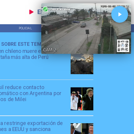
EN VIVO
POLICIAL
TENDENCIAS
 SOBRE ESTE TEMA
en chileno muere escalando
aña más alta de Perú
sil reduce contacto
lomático con Argentina por
os de Milei
a restringe exportación de
nes a EEUU y sanciona