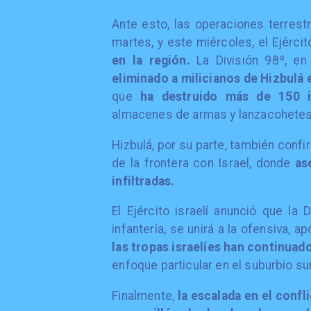
Ante esto, las operaciones terres
martes, y este miércoles, el Ejérci
en la región.
La División 98ª, en
eliminado a milicianos de Hizbulá
que
ha destruido más de 150 in
almacenes de armas y lanzacohetes 
Hizbulá, por su parte, también conf
de la frontera con Israel, donde
as
infiltradas.
El Ejército israelí anunció que la
infantería, se unirá a la ofensiva, ap
las tropas israelíes han continuad
enfoque particular en el suburbio su
Finalmente,
la escalada en el confl