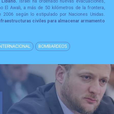
 Líbano.
Israel ha ordenado nuevas evacuaciones,
o El Awali, a más de 50 kilómetros de la frontera,
de 2006 según lo estipulado por Naciones Unidas.
 infraestructuras civiles para almacenar armamento
INTERNACIONAL
BOMBARDEOS