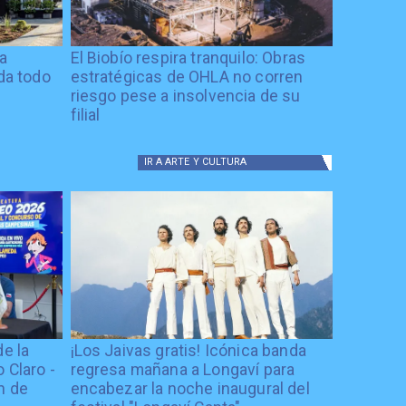
ía
El Biobío respira tranquilo: Obras
ida todo
estratégicas de OHLA no corren
riesgo pese a insolvencia de su
filial
IR A
ARTE Y CULTURA
de la
¡Los Jaivas gratis! Icónica banda
 Claro -
regresa mañana a Longaví para
n de
encabezar la noche inaugural del