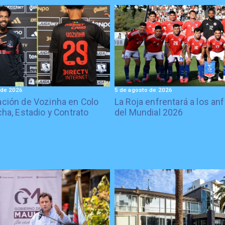
 de 2026
5 de agosto de 2026
ción de Vozinha en Colo
La Roja enfrentará a los anf
cha, Estadio y Contrato
del Mundial 2026