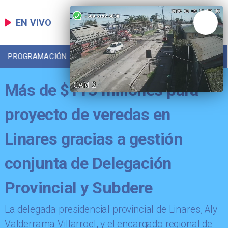
EN VIVO
PROGRAMACIÓN
LOCAL
DEPORTES
Más de $113 millones para
proyecto de veredas en
Linares gracias a gestión
conjunta de Delegación
Provincial y Subdere
La delegada presidencial provincial de Linares, Aly
Valderrama Villarroel, y el encargado regional de