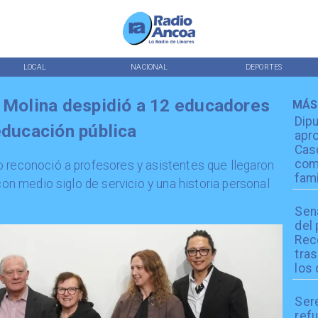
LOCAL
NACIONAL
DEPORTES
: Molina despidió a 12 educadores
MÁS
Dip
educación pública
apro
Cas
com
o reconoció a profesores y asistentes que llegaron
fami
con medio siglo de servicio y una historia personal
Sen
del
Reco
tra
los 
Ser
refu