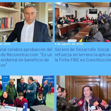
de 2026
5 de agosto de 2026
Vial celebra aprobación del
Seremi de Desarrollo Social
 de Reconstrucción: "Es un
refuerza en terreno la aplica
cendental en beneficio de
la Ficha FIBE en Constitución
nos"