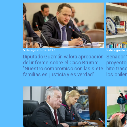
5 de agosto de 2026
5 de agosto 
Diputado Guzmán valora aprobación
Senador 
del informe sobre el Caso Bruma:
proyecto
"Nuestro compromiso con las siete
hito tras
familias es justicia y es verdad"
los chile