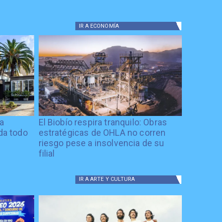
IR A
ECONOMÍA
ía
El Biobío respira tranquilo: Obras
ida todo
estratégicas de OHLA no corren
riesgo pese a insolvencia de su
filial
IR A
ARTE Y CULTURA