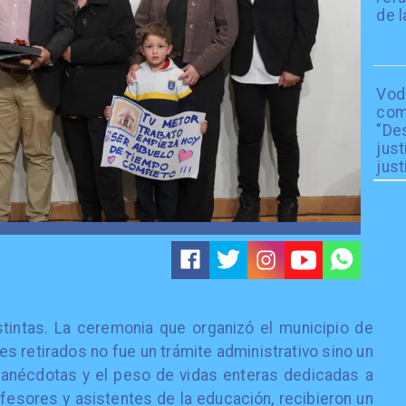
de l
Vod
com
"De
just
just
tintas. La ceremonia que organizó el municipio de
s retirados no fue un trámite administrativo sino un
, anécdotas y el peso de vidas enteras dedicadas a
fesores y asistentes de la educación, recibieron un