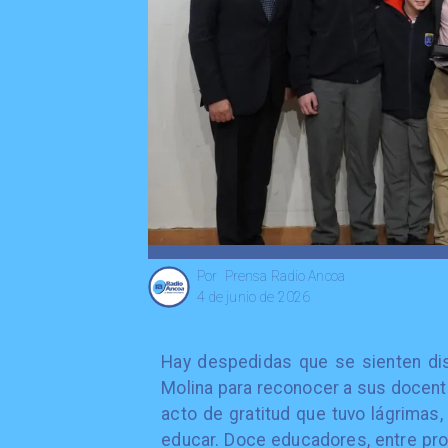
Prensa Radio Ancoa
Por
4 de junio de 2026
Hay despedidas que se sienten dis
Molina para reconocer a sus docente
acto de gratitud que tuvo lágrimas
educar. Doce educadores, entre pro