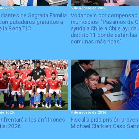
 de 2026
5 de agosto de 2026
diantes de Sagrada Familia
Vodanovic por compensaci
computadores gratuitos a
municipios: "Pasamos de C
e la Beca TIC
ayuda a Chile a Chile ayuda 
distrito 11 donde están las
comunas más ricas"
 de 2026
4 de agosto de 2026
enfrentará a los anfitriones
Fiscalía pide prisión preven
ial 2026
Michael Clark en Caso Sart