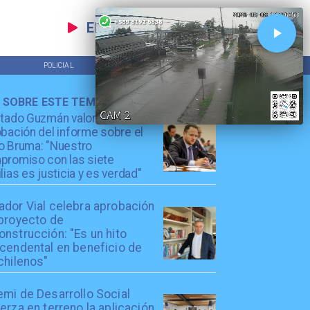
EN VIVO
POLICIAL
TENDENCIAS
 SOBRE ESTE TEMA
utado Guzmán valora
bación del informe sobre el
o Bruma: "Nuestro
promiso con las siete
lias es justicia y es verdad"
ador Vial celebra aprobación
 proyecto de
nstrucción: "Es un hito
scendental en beneficio de
chilenos"
emi de Desarrollo Social
erza en terreno la aplicación