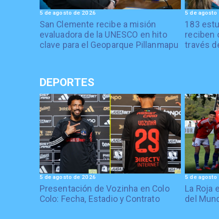
5 de agosto de 2026
5 de agosto
San Clemente recibe a misión
183 estu
evaluadora de la UNESCO en hito
reciben 
clave para el Geoparque Pillanmapu
través d
DEPORTES
5 de agosto de 2026
5 de agosto
Presentación de Vozinha en Colo
La Roja 
Colo: Fecha, Estadio y Contrato
del Mund