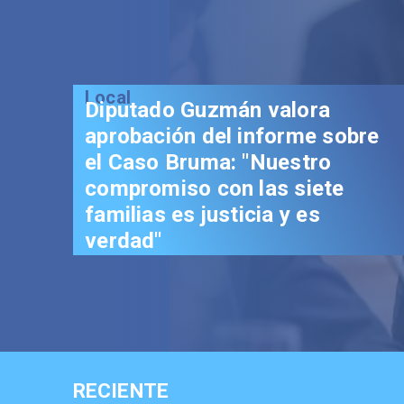
valora
forme sobre
uestro
as siete
a y es
RECIENTE