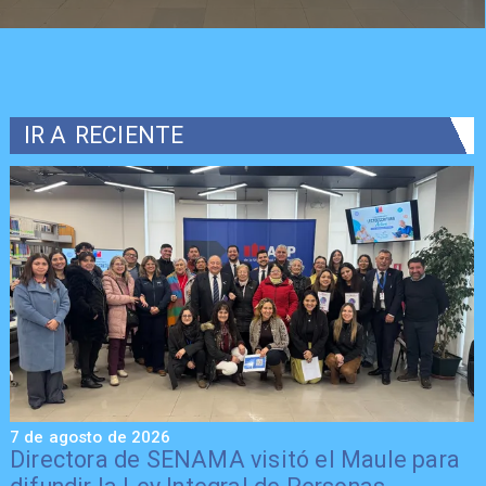
IR A
RECIENTE
7 de agosto de 2026
7
Directora de SENAMA visitó el Maule para