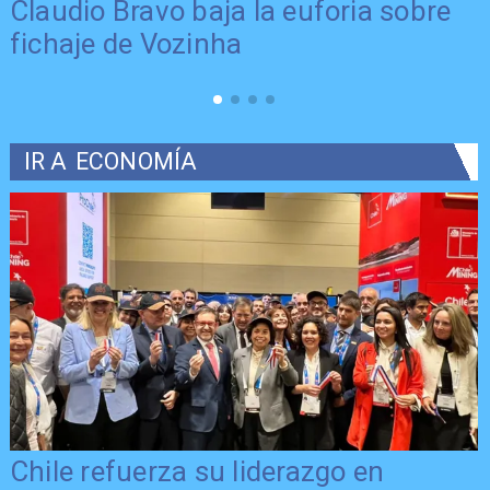
Claudio Bravo baja la euforia sobre
fichaje de Vozinha
IR A
ECONOMÍA
Chile refuerza su liderazgo en