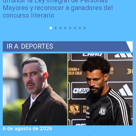
difundir la Ley Integral de Personas
Mayores y reconocer a ganadores del
concurso literario
IR A
DEPORTES
6 de agosto de 2026
5