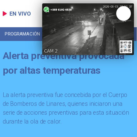
EN VIVO
PROGRAMACIÓN
LOCAL
DEPORTES
Alerta preventiva provocada
por altas temperaturas
La alerta preventiva fue concebida por el Cuerpo
de Bomberos de Linares, quienes iniciaron una
serie de acciones preventivas para esta situación
durante la ola de calor.