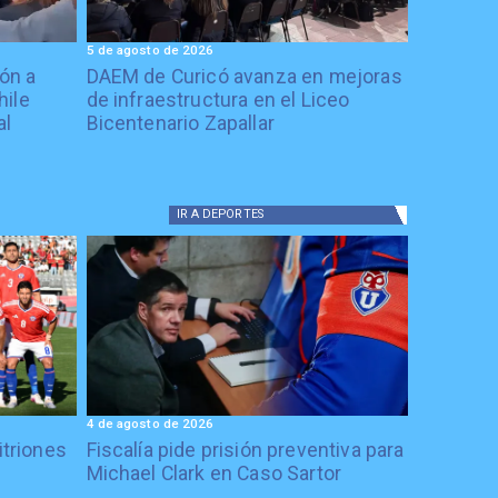
5 de agosto de 2026
ón a
DAEM de Curicó avanza en mejoras
hile
de infraestructura en el Liceo
al
Bicentenario Zapallar
IR A
DEPORTES
4 de agosto de 2026
itriones
Fiscalía pide prisión preventiva para
Michael Clark en Caso Sartor