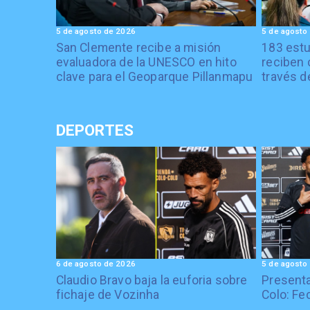
5 de agosto de 2026
5 de agosto
San Clemente recibe a misión
183 estu
evaluadora de la UNESCO en hito
reciben 
clave para el Geoparque Pillanmapu
través d
DEPORTES
6 de agosto de 2026
5 de agosto
Claudio Bravo baja la euforia sobre
Presenta
fichaje de Vozinha
Colo: Fe