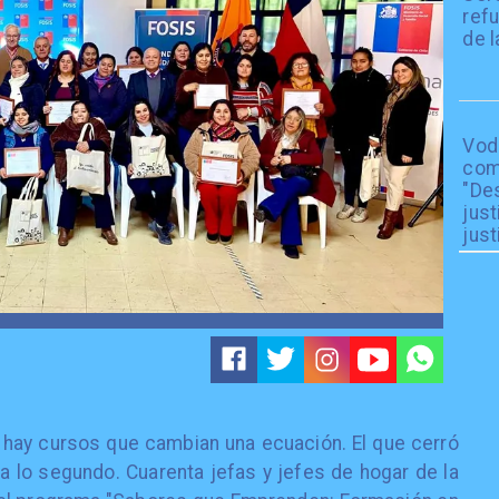
refu
de l
Vod
com
"De
just
just
 hay cursos que cambian una ecuación. El que cerró
a lo segundo. Cuarenta jefas y jefes de hogar de la