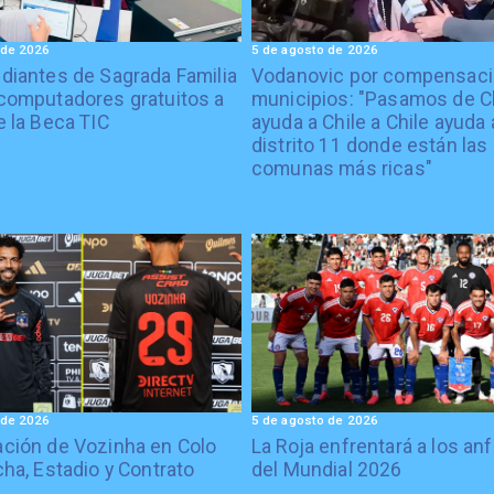
 de 2026
5 de agosto de 2026
diantes de Sagrada Familia
Vodanovic por compensaci
computadores gratuitos a
municipios: "Pasamos de C
e la Beca TIC
ayuda a Chile a Chile ayuda 
distrito 11 donde están las
comunas más ricas"
 de 2026
5 de agosto de 2026
ción de Vozinha en Colo
La Roja enfrentará a los anf
cha, Estadio y Contrato
del Mundial 2026