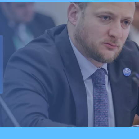
Local
Senador Vial celebra
aprobación del proyecto de
Reconstrucción: "Es un hito
trascendental en beneficio de
los chilenos"