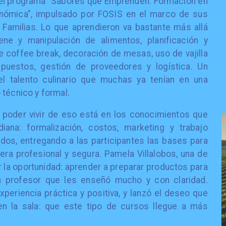
 el programa "Sabores que Emprenden: Formación en
onómica", impulsado por FOSIS en el marco de sus
Familias. Lo que aprendieron va bastante más allá
iene y manipulación de alimentos, planificación y
e coffee break, decoración de mesas, uso de vajilla
supuestos, gestión de proveedores y logística. Un
l talento culinario que muchas ya tenían en una
 técnico y formal.
y poder vivir de eso está en los conocimientos que
iana: formalización, costos, marketing y trabajo
odos, entregando a las participantes las bases para
era profesional y segura. Pamela Villalobos, una de
r la oportunidad: aprender a preparar productos para
 profesor que les enseñó mucho y con claridad.
periencia práctica y positiva, y lanzó el deseo que
n la sala: que este tipo de cursos llegue a más