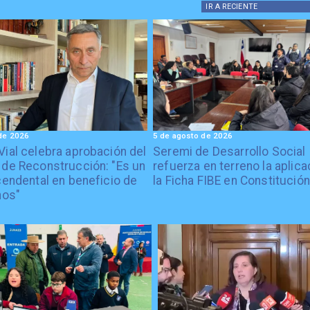
IR A
RECIENTE
de 2026
5 de agosto de 2026
Vial celebra aprobación del
Seremi de Desarrollo Social
 de Reconstrucción: "Es un
refuerza en terreno la aplica
cendental en beneficio de
la Ficha FIBE en Constitución
nos"