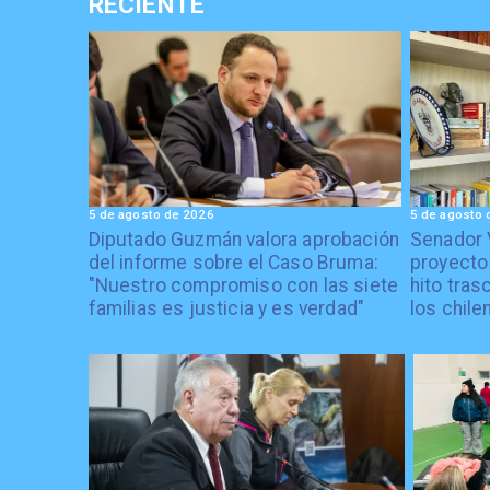
RECIENTE
5 de agosto de 2026
5 de agosto 
Diputado Guzmán valora aprobación
Senador 
del informe sobre el Caso Bruma:
proyecto
"Nuestro compromiso con las siete
hito tras
familias es justicia y es verdad"
los chile