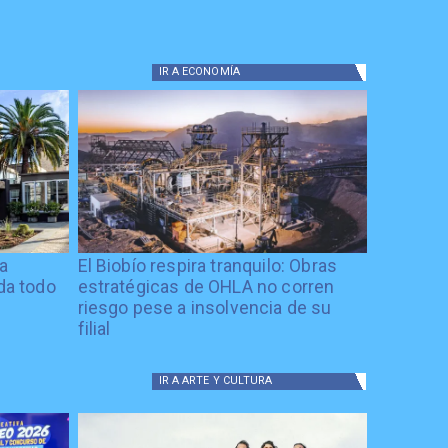
IR A
ECONOMÍA
ía
El Biobío respira tranquilo: Obras
ida todo
estratégicas de OHLA no corren
riesgo pese a insolvencia de su
filial
IR A
ARTE Y CULTURA