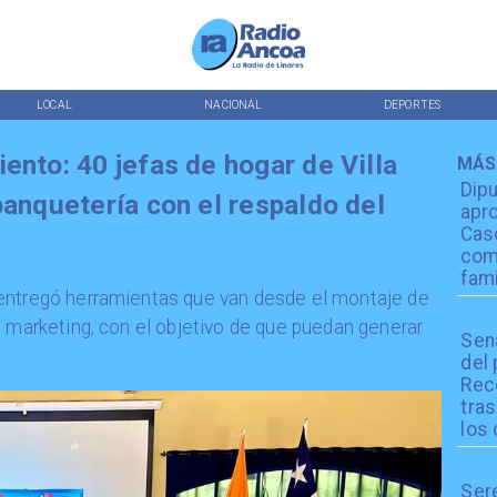
LOCAL
NACIONAL
DEPORTES
ento: 40 jefas de hogar de Villa
MÁS
Dip
banquetería con el respaldo del
apro
Cas
com
fami
 entregó herramientas que van desde el montaje de
l marketing, con el objetivo de que puedan generar
Sen
del
Reco
tra
los 
Ser