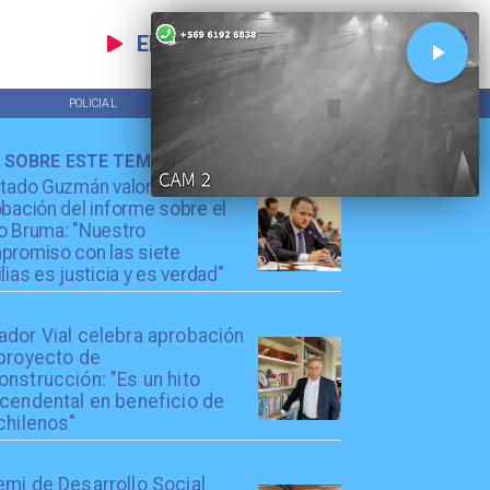
EN VIVO
POLICIAL
TENDENCIAS
 SOBRE ESTE TEMA
utado Guzmán valora
bación del informe sobre el
o Bruma: "Nuestro
promiso con las siete
lias es justicia y es verdad"
ador Vial celebra aprobación
 proyecto de
nstrucción: "Es un hito
scendental en beneficio de
chilenos"
emi de Desarrollo Social