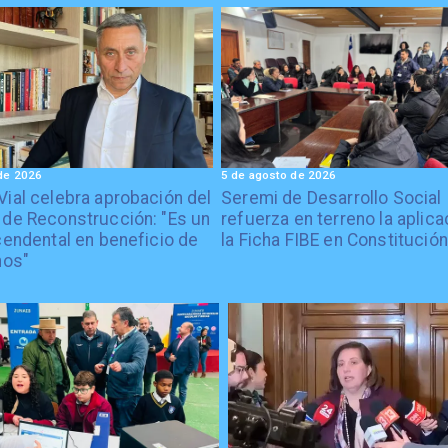
de 2026
5 de agosto de 2026
Vial celebra aprobación del
Seremi de Desarrollo Social
 de Reconstrucción: "Es un
refuerza en terreno la aplica
cendental en beneficio de
la Ficha FIBE en Constitución
nos"