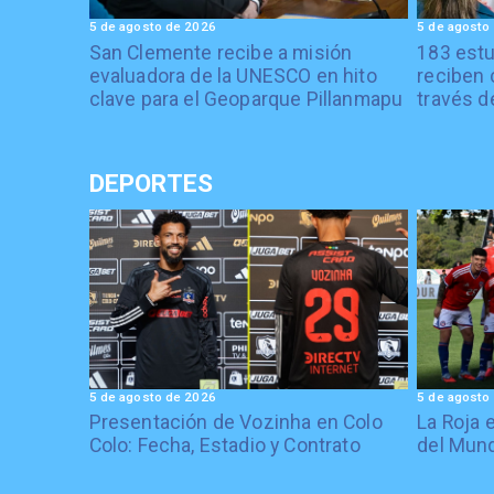
5 de agosto de 2026
5 de agosto
San Clemente recibe a misión
183 estu
evaluadora de la UNESCO en hito
reciben 
clave para el Geoparque Pillanmapu
través d
DEPORTES
5 de agosto de 2026
5 de agosto
Presentación de Vozinha en Colo
La Roja 
Colo: Fecha, Estadio y Contrato
del Mund