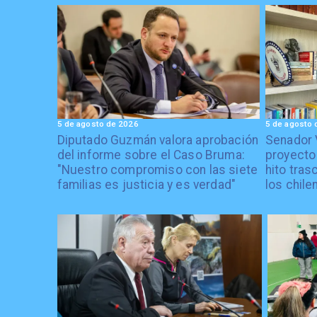
5 de agosto de 2026
5 de agosto 
Diputado Guzmán valora aprobación
Senador 
del informe sobre el Caso Bruma:
proyecto
"Nuestro compromiso con las siete
hito tras
familias es justicia y es verdad"
los chile