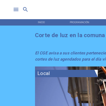
INICIO
PROGRAMACIÓN
Corte de luz en la comuna
El CGE avisa a sus clientes perteneci
cortes de luz agendados para el día 
Local