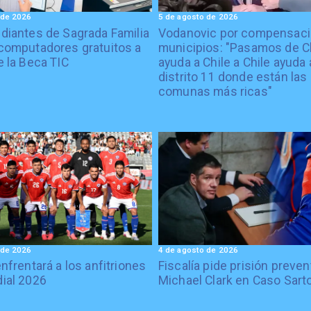
 de 2026
5 de agosto de 2026
diantes de Sagrada Familia
Vodanovic por compensaci
computadores gratuitos a
municipios: "Pasamos de C
e la Beca TIC
ayuda a Chile a Chile ayuda 
distrito 11 donde están las
comunas más ricas"
 de 2026
4 de agosto de 2026
enfrentará a los anfitriones
Fiscalía pide prisión preven
ial 2026
Michael Clark en Caso Sart