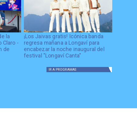
de la
¡Los Jaivas gratis! Icónica banda
 Claro -
regresa mañana a Longaví para
n de
encabezar la noche inaugural del
festival "Longaví Canta"
IR A
PROGRAMAS