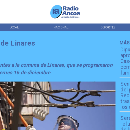
LOCAL
NACIONAL
DEPORTES
 de Linares
MÁS
Dip
apro
Cas
entes a la comuna de Linares, que se programaron
com
viernes 16 de diciembre.
fami
Sen
del
Reco
tra
los 
Ser
refu
de l