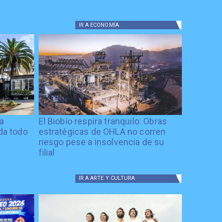
IR A
ECONOMÍA
ía
El Biobío respira tranquilo: Obras
ida todo
estratégicas de OHLA no corren
riesgo pese a insolvencia de su
filial
IR A
ARTE Y CULTURA