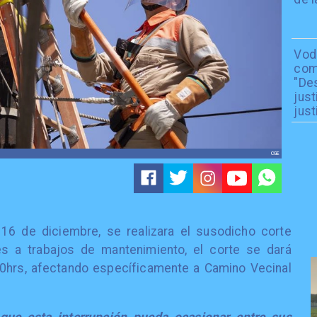
Vod
com
"De
just
just
CGE
 16 de diciembre, se realizara el susodicho corte
s a trabajos de mantenimiento, el corte se dará
00hrs, afectando específicamente a Camino Vecinal