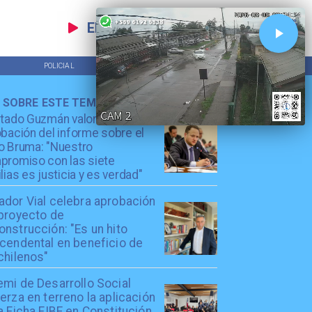
EN VIVO
POLICIAL
TENDENCIAS
 SOBRE ESTE TEMA
utado Guzmán valora
bación del informe sobre el
o Bruma: "Nuestro
promiso con las siete
lias es justicia y es verdad"
ador Vial celebra aprobación
 proyecto de
nstrucción: "Es un hito
scendental en beneficio de
chilenos"
emi de Desarrollo Social
erza en terreno la aplicación
a Ficha FIBE en Constitución