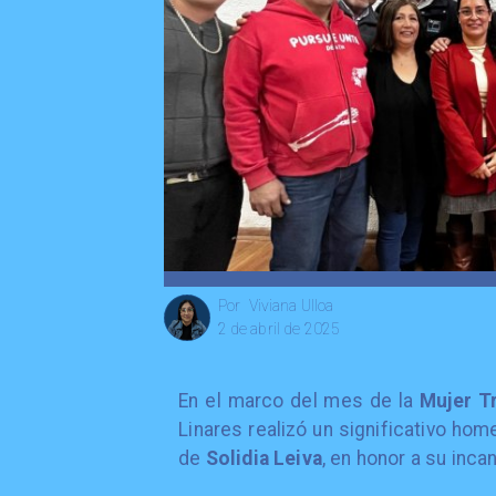
Viviana Ulloa
Por
2 de abril de 2025
En el marco del mes de la
Mujer T
Linares realizó un significativo ho
de
Solidia Leiva
, en honor a su inca