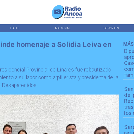
LOCAL
NACIONAL
DEPORTES
inde homenaje a Solidia Leiva en
MÁS
Dip
apro
Cas
com
residencial Provincial de Linares fue rebautizado
fami
ento a su labor como arpillerista y presidenta de la
s Desaparecidos.
Sen
del
Reco
tra
los 
Ser
refu