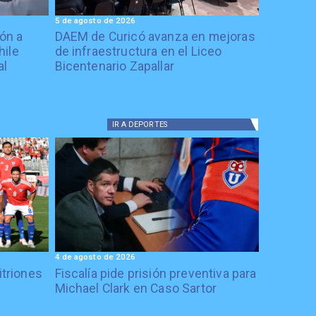
5 de agosto de 2026
ón a
DAEM de Curicó avanza en mejoras
hile
de infraestructura en el Liceo
al
Bicentenario Zapallar
IR A
DEPORTES
4 de agosto de 2026
itriones
Fiscalía pide prisión preventiva para
Michael Clark en Caso Sartor