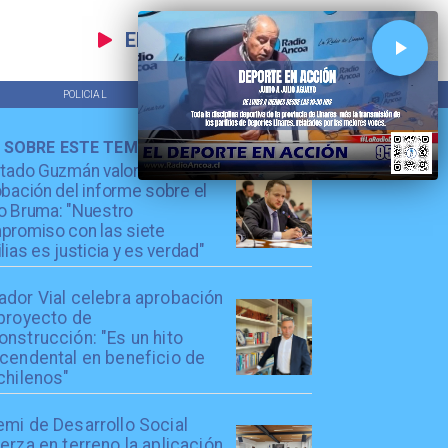
EN VIVO
POLICIAL
TENDENCIAS
 SOBRE ESTE TEMA
utado Guzmán valora
bación del informe sobre el
o Bruma: "Nuestro
promiso con las siete
lias es justicia y es verdad"
ador Vial celebra aprobación
 proyecto de
nstrucción: "Es un hito
scendental en beneficio de
chilenos"
emi de Desarrollo Social
erza en terreno la aplicación