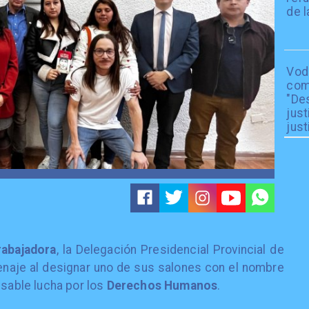
de l
Vod
com
"De
just
just
rabajadora
, la Delegación Presidencial Provincial de
menaje al designar uno de sus salones con el nombre
nsable lucha por los
Derechos Humanos
.