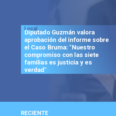
Local
Senador Vial celebra
aprobación del proyecto de
Reconstrucción: "Es un hito
trascendental en beneficio de
los chilenos"
RECIENTE