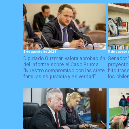
5 de agosto de 2026
5 de agosto 
Diputado Guzmán valora aprobación
Senador 
del informe sobre el Caso Bruma:
proyecto
"Nuestro compromiso con las siete
hito tras
familias es justicia y es verdad"
los chile