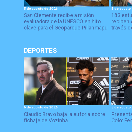
5 de agosto de 2026
5 de agosto
San Clemente recibe a misión
183 estu
evaluadora de la UNESCO en hito
reciben 
clave para el Geoparque Pillanmapu
través d
DEPORTES
6 de agosto de 2026
5 de agosto
Claudio Bravo baja la euforia sobre
Presenta
fichaje de Vozinha
Colo: Fe