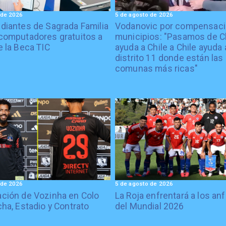
 de 2026
5 de agosto de 2026
diantes de Sagrada Familia
Vodanovic por compensaci
computadores gratuitos a
municipios: "Pasamos de C
e la Beca TIC
ayuda a Chile a Chile ayuda 
distrito 11 donde están las
comunas más ricas"
 de 2026
5 de agosto de 2026
ción de Vozinha en Colo
La Roja enfrentará a los anf
cha, Estadio y Contrato
del Mundial 2026