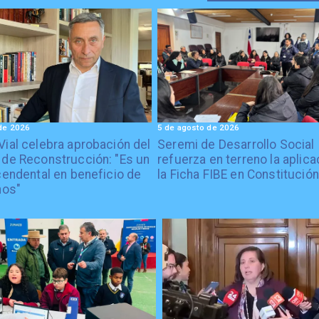
de 2026
5 de agosto de 2026
Vial celebra aprobación del
Seremi de Desarrollo Social
 de Reconstrucción: "Es un
refuerza en terreno la aplica
cendental en beneficio de
la Ficha FIBE en Constitución
nos"