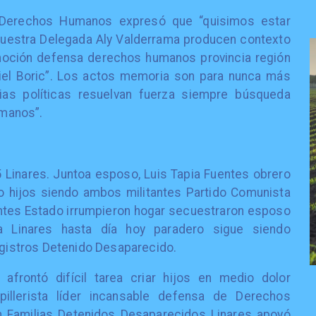
 Derechos Humanos expresó que “quisimos estar
nuestra Delegada Aly Valderrama producen contexto
oción defensa derechos humanos provincia región
el Boric”. Los actos memoria son para nunca más
ias políticas resuelvan fuerza siempre búsqueda
manos”.
 Linares. Juntoa esposo, Luis Tapia Fuentes obrero
o hijos siendo ambos militantes Partido Comunista
ntes Estado irrumpieron hogar secuestraron esposo
ría Linares hasta día hoy paradero sigue siendo
istros Detenido Desaparecido.
 afrontó difícil tarea criar hijos en medio dolor
rpillerista líder incansable defensa de Derechos
 Familias Detenidos Desaparecidos Linares apoyó