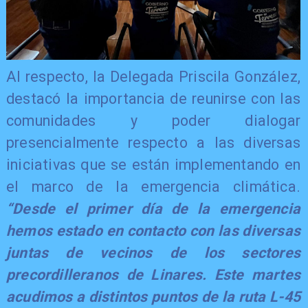
Al respecto, la Delegada Priscila González,
destacó la importancia de reunirse con las
comunidades y poder dialogar
presencialmente respecto a las diversas
iniciativas que se están implementando en
el marco de la emergencia climática.
“Desde el primer día de la emergencia
hemos estado en contacto con las diversas
juntas de vecinos de los sectores
precordilleranos de Linares. Este martes
acudimos a distintos puntos de la ruta L-45