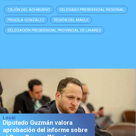
CAJÓN DEL ACHIBUENO
DELEGADO PRESIDENCIAL REGIONAL
PRISCILA GONZÁLEZ
REGIÓN DEL MAULE
DELEGACIÓN PRESIDENCIAL PROVINCIAL DE LINARES
Local
Diputado Guzmán valora
aprobación del informe sobre