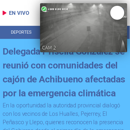
EN VIVO
DEPORTES
POLICIAL
REGIONAL
Delegada Priscila González se
reunió con comunidades del
cajón de Achibueno afectadas
por la emergencia climática
En la oportunidad la autoridad provincial dialogó
con los vecinos de Los Hualles, Pejerrey, El
Peñasco y Llepo, quienes reconocen la presencia