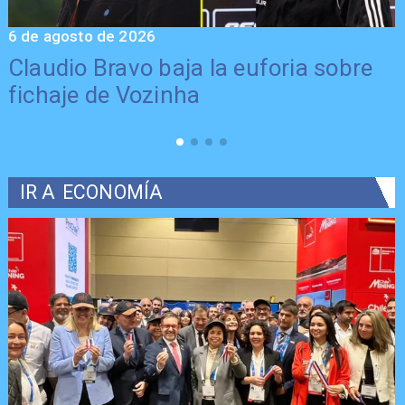
6 de agosto de 2026
5
Claudio Bravo baja la euforia sobre
fichaje de Vozinha
IR A
ECONOMÍA