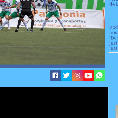
de l
Vod
com
"De
just
just