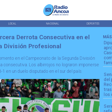
LOCAL
NACIONAL
DEPORTES
rcera Derrota Consecutiva en el
MÁS
Dip
 División Profesional
apro
Cas
com
l momento en el Campeonato de la Segunda División
fami
ota consecutiva. Los albirrojos no lograron imponerse
1 en un duelo disputado en el sur del país.
Sen
del
Reco
tra
los 
Ser
refu