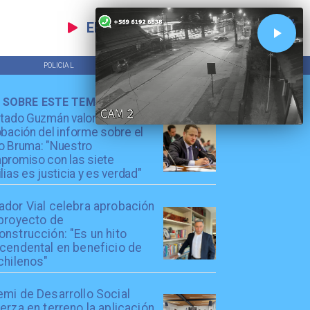
EN VIVO
POLICIAL
TENDENCIAS
 SOBRE ESTE TEMA
utado Guzmán valora
bación del informe sobre el
o Bruma: "Nuestro
promiso con las siete
lias es justicia y es verdad"
ador Vial celebra aprobación
 proyecto de
nstrucción: "Es un hito
scendental en beneficio de
chilenos"
emi de Desarrollo Social
erza en terreno la aplicación