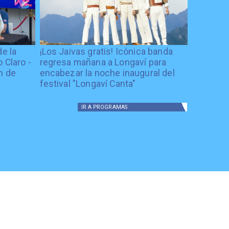
de la
¡Los Jaivas gratis! Icónica banda
 Claro -
regresa mañana a Longaví para
n de
encabezar la noche inaugural del
festival "Longaví Canta"
IR A
PROGRAMAS