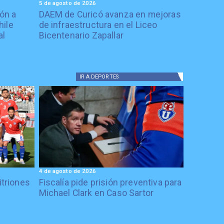
5 de agosto de 2026
ón a
DAEM de Curicó avanza en mejoras
hile
de infraestructura en el Liceo
al
Bicentenario Zapallar
IR A
DEPORTES
4 de agosto de 2026
itriones
Fiscalía pide prisión preventiva para
Michael Clark en Caso Sartor