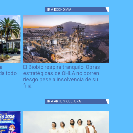
IR A
ECONOMÍA
ía
El Biobío respira tranquilo: Obras
ida todo
estratégicas de OHLA no corren
riesgo pese a insolvencia de su
filial
IR A
ARTE Y CULTURA