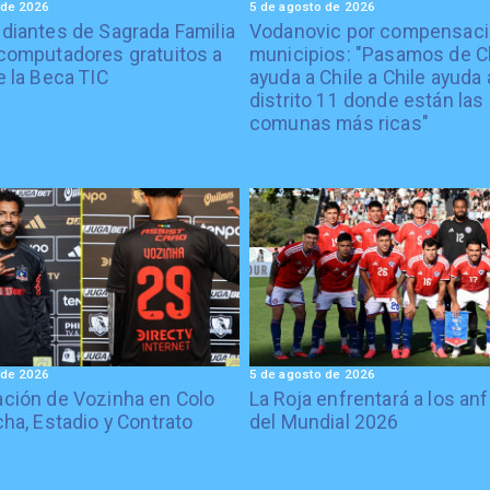
 de 2026
5 de agosto de 2026
diantes de Sagrada Familia
Vodanovic por compensaci
computadores gratuitos a
municipios: "Pasamos de C
e la Beca TIC
ayuda a Chile a Chile ayuda 
distrito 11 donde están las
comunas más ricas"
 de 2026
5 de agosto de 2026
ción de Vozinha en Colo
La Roja enfrentará a los anf
cha, Estadio y Contrato
del Mundial 2026