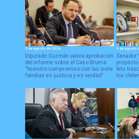
5 de agosto de 2026
5 de agosto 
Diputado Guzmán valora aprobación
Senador 
del informe sobre el Caso Bruma:
proyecto
"Nuestro compromiso con las siete
hito tras
familias es justicia y es verdad"
los chile