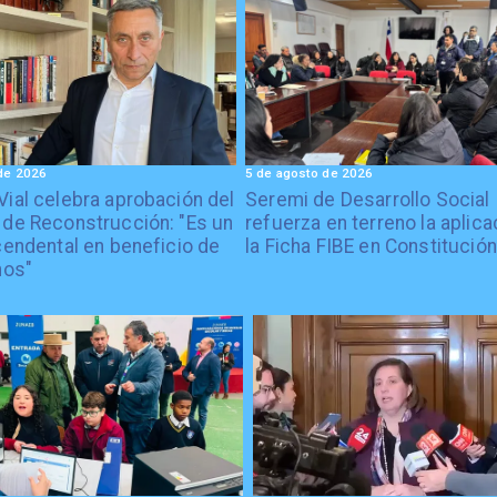
de 2026
5 de agosto de 2026
Vial celebra aprobación del
Seremi de Desarrollo Social
 de Reconstrucción: "Es un
refuerza en terreno la aplica
cendental en beneficio de
la Ficha FIBE en Constitución
nos"