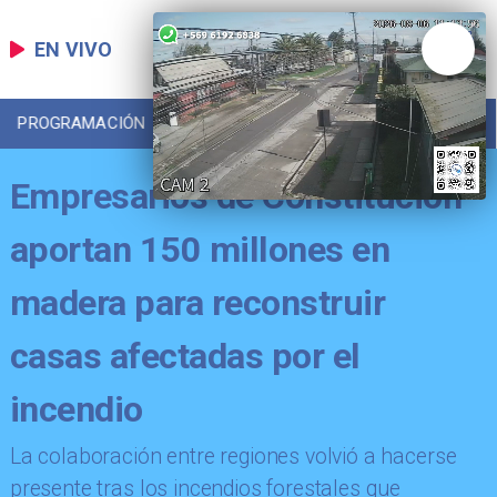
EN VIVO
PROGRAMACIÓN
LOCAL
DEPORTES
Empresarios de Constitución
aportan 150 millones en
madera para reconstruir
casas afectadas por el
incendio
​La colaboración entre regiones volvió a hacerse
presente tras los incendios forestales que