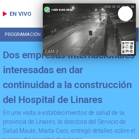
EN VIVO
PROGRAMACIÓN
LOCAL
DEPORTES
Dos empresas internacionales
interesadas en dar
continuidad a la construcción
del Hospital de Linares
​En una visita a establecimientos de salud de la
provincia de Linares, la directora del Servicio de
Salud Maule, Marta Caro, entregó detalles sobre el