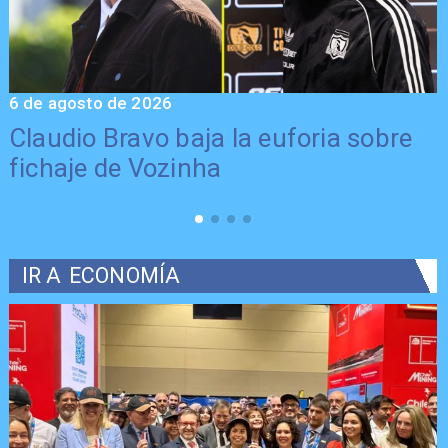
6 de agosto de 2026
5
Claudio Bravo baja la euforia sobre
fichaje de Vozinha
IR A
ECONOMÍA