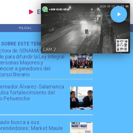
EN VIVO
POLICIAL
TENDENCIAS
 SOBRE ESTE TEMA
ctora de SENAMA visitó el
e para difundir la Ley Integral
Personas Mayores y
nocer a ganadores del
urso literario
ernador Álvarez-Salamanca
lsa fortalecimiento del
o Pehuenche
Maule busca a sus
rendedores: Market Maule