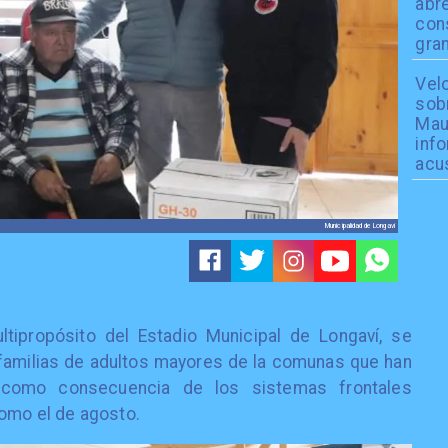
abre
cons
gran
Velo
sobr
Mau
info
acu
Municipalidad de Longaví
tipropósito del Estadio Municipal de Longaví, se
familias de adultos mayores de la comunas que han
s como consecuencia de los sistemas frontales
como el de agosto.