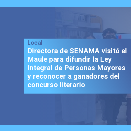
Local
Gobernador Álvarez-
Salamanca impulsa
fortalecimiento del Paso
Pehuenche