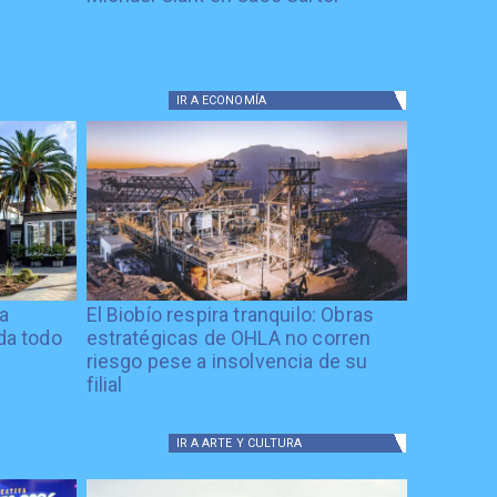
IR A
ECONOMÍA
ía
El Biobío respira tranquilo: Obras
ida todo
estratégicas de OHLA no corren
riesgo pese a insolvencia de su
filial
IR A
ARTE Y CULTURA