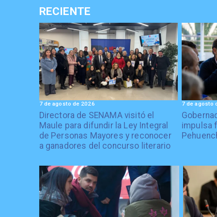
RECIENTE
7 de agosto de 2026
7 de agosto 
Directora de SENAMA visitó el
Gobernad
Maule para difundir la Ley Integral
impulsa 
de Personas Mayores y reconocer
Pehuenc
a ganadores del concurso literario