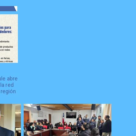
le abre
la red
 región