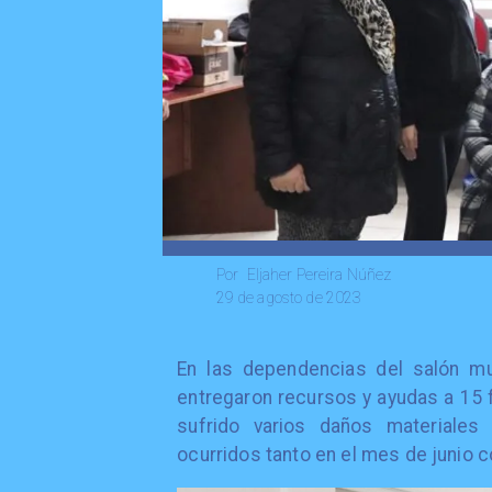
Eljaher Pereira Núñez
Por
29 de agosto de 2023
En las dependencias del salón mul
entregaron recursos y ayudas a 15 
sufrido varios daños materiale
ocurridos tanto en el mes de junio 