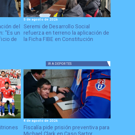
5 de agosto de 2026
ación del
Seremi de Desarrollo Social
: "Es un
refuerza en terreno la aplicación de
icio de
la Ficha FIBE en Constitución
IR A
DEPORTES
4 de agosto de 2026
itriones
Fiscalía pide prisión preventiva para
Michael Clark en Caso Sartor