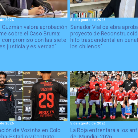
 de 2026
5 de agosto de 2026
o Guzmán valora aprobación
Senador Vial celebra aprob
rme sobre el Caso Bruma:
proyecto de Reconstrucción
 compromiso con las siete
hito trascendental en benef
es justicia y es verdad"
los chilenos"
 de 2026
5 de agosto de 2026
ción de Vozinha en Colo
La Roja enfrentará a los anf
cha, Estadio y Contrato
del Mundial 2026