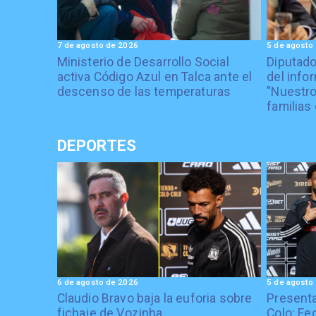
7 de agosto de 2026
5 de agosto
Ministerio de Desarrollo Social
Diputad
activa Código Azul en Talca ante el
del info
descenso de las temperaturas
"Nuestro
familias 
DEPORTES
6 de agosto de 2026
5 de agosto
Claudio Bravo baja la euforia sobre
Presenta
fichaje de Vozinha
Colo: Fe