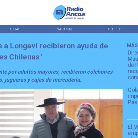
LOCAL
NACIONAL
DEPORTES
s a Longaví recibieron ayuda de
MÁS
Dire
es Chilenas"
Maul
de 
reco
te por adultos mayores, recibieron colchones
conc
s, jugueras y cajas de mercadería.
Gob
impu
Pas
El 
emp