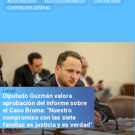
ALTOS SUELDOS
DELITOS ECONÓMICOS
CONTRALORIA
CONTRALORA GENERAL
Local
Diputado Guzmán valora
aprobación del informe sobre
el Caso Bruma: "Nuestro
compromiso con las siete
familias es justicia y es verdad"