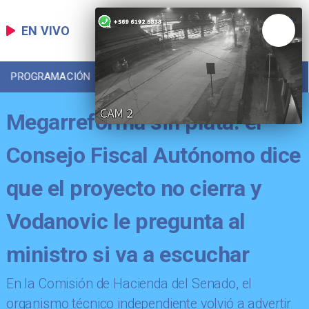
EN VIVO
PROGRAMACIÓN
LOCAL
DEPORTES
Megarreforma sin plata: el
Consejo Fiscal Autónomo dice
que el proyecto no cierra y
Vodanovic le pregunta al
ministro si va a escuchar
​En la Comisión de Hacienda del Senado, el
organismo técnico independiente volvió a advertir