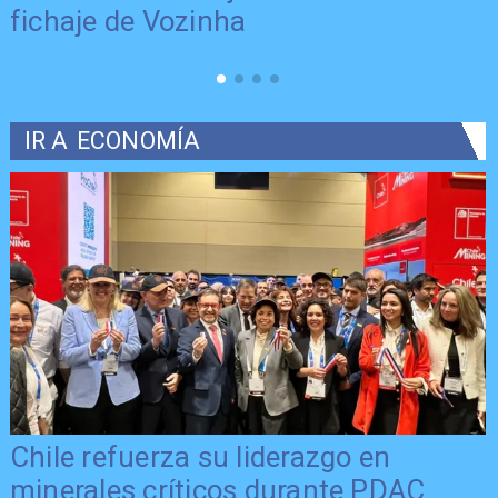
fichaje de Vozinha
IR A
ECONOMÍA
Chile refuerza su liderazgo en
minerales críticos durante PDAC