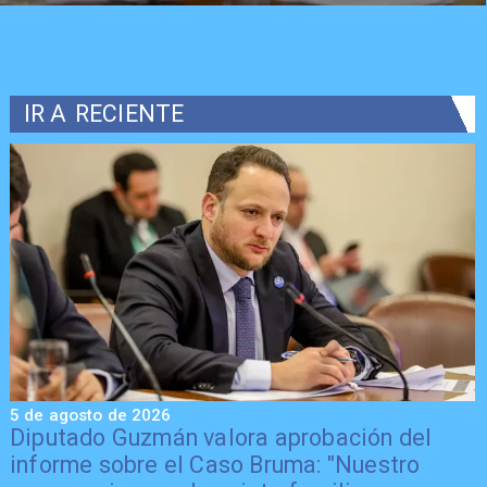
IR A
RECIENTE
5 de agosto de 2026
5
Diputado Guzmán valora aprobación del
informe sobre el Caso Bruma: "Nuestro