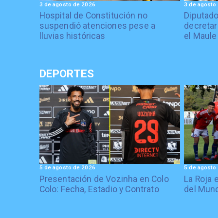
3 de agosto de 2026
3 de agosto
Hospital de Constitución no
Diputado
suspendió atenciones pese a
decretar
lluvias históricas
el Maule
DEPORTES
5 de agosto de 2026
5 de agosto
Presentación de Vozinha en Colo
La Roja 
Colo: Fecha, Estadio y Contrato
del Mund