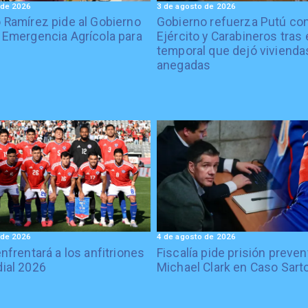
 de 2026
3 de agosto de 2026
 Ramírez pide al Gobierno
Gobierno refuerza Putú co
 Emergencia Agrícola para
Ejército y Carabineros tras 
temporal que dejó vivienda
anegadas
 de 2026
4 de agosto de 2026
enfrentará a los anfitriones
Fiscalía pide prisión preven
ial 2026
Michael Clark en Caso Sart