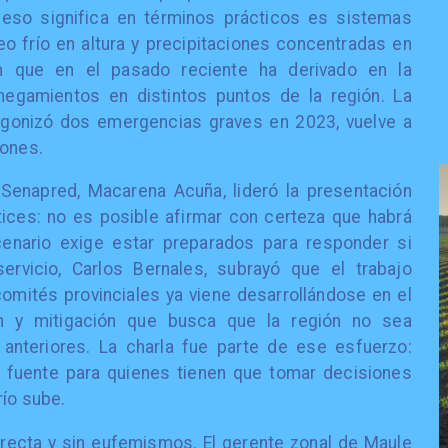
 eso significa en términos prácticos es sistemas
eo frío en altura y precipitaciones concentradas en
n que en el pasado reciente ha derivado en la
negamientos en distintos puntos de la región. La
agonizó dos emergencias graves en 2023, vuelve a
iones.
Senapred, Macarena Acuña, lideró la presentación
ices: no es posible afirmar con certeza que habrá
cenario exige estar preparados para responder si
servicio, Carlos Bernales, subrayó que el trabajo
omités provinciales ya viene desarrollándose en el
n y mitigación que busca que la región no sea
nteriores. La charla fue parte de ese esfuerzo:
 fuente para quienes tienen que tomar decisiones
río sube.
irecta y sin eufemismos. El gerente zonal de Maule