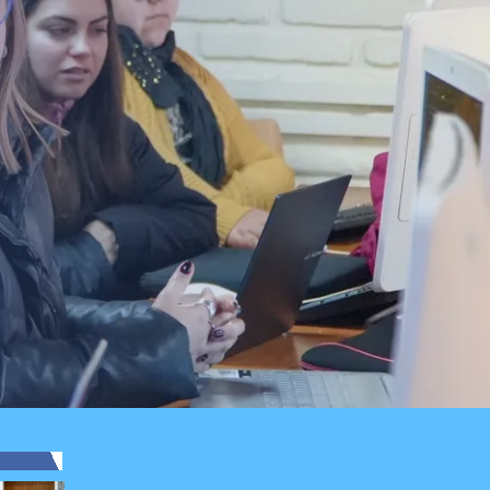
ga máquina
r a padre
icó