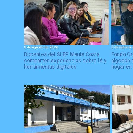
3 de agosto de 2026
3 de agosto 
Docentes del SLEP Maule Costa
Fondo Or
comparten experiencias sobre IA y
algodón 
herramientas digitales
hogar en