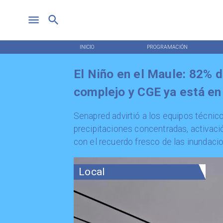
INICIO
PROGRAMACIÓN
El Niño en el Maule: 82% d
complejo y CGE ya está en
​Senapred advirtió a los equipos técnico
precipitaciones concentradas, activaci
con el recuerdo fresco de las inundaci
Local