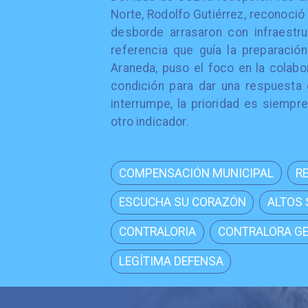
Norte, Rodolfo Gutiérrez, reconoci
desborde arrasaron con infraestru
referencia que guía la preparación
Araneda, puso el foco en la colab
condición para dar una respuesta 
interrumpe, la prioridad es siempr
otro indicador.
COMPENSACIÓN MUNICIPAL
R
ESCUCHA SU CORAZÓN
ALTOS
CONTRALORIA
CONTRALORA G
LEGÍTIMA DEFENSA