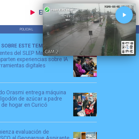
EN VIVO
POLICIAL
TENDENCIAS
 SOBRE ESTE TEMA
entes del SLEP Maule Costa
arten experiencias sobre IA
rramientas digitales
do Orasmi entrega máquina
algodón de azúcar a padre
 de hogar en Curicó
ienza evaluación de
SCO al Geoparque Aspirante