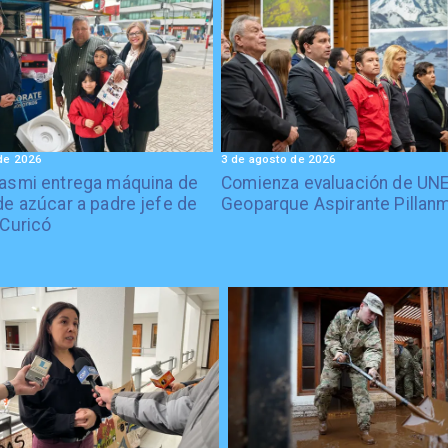
de 2026
3 de agosto de 2026
asmi entrega máquina de
Comienza evaluación de UN
de azúcar a padre jefe de
Geoparque Aspirante Pillan
 Curicó