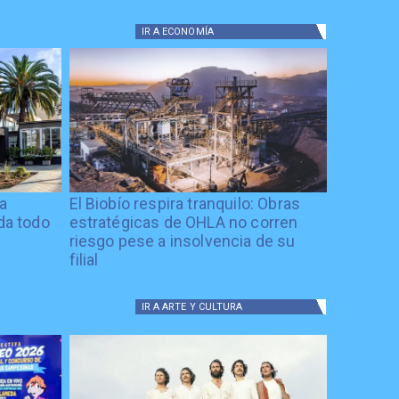
IR A
ECONOMÍA
ía
El Biobío respira tranquilo: Obras
ida todo
estratégicas de OHLA no corren
riesgo pese a insolvencia de su
filial
IR A
ARTE Y CULTURA