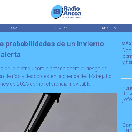
LOCAL
NACIONAL
DEPORTES
e probabilidades de un invierno
MÁS
Doc
 alerta
comp
y he
s de la distribuidora eléctrica sobre el riesgo de
ón de ríos y desbordes en la cuenca del Mataquito,
ones de 2023 como referencia inevitable.
Fon
de 
jefe
Com
UNE