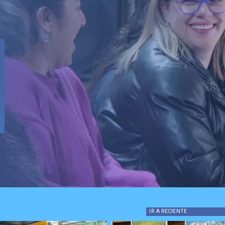
Local
Fondo Orasmi entre
de algodón de azúca
jefe de hogar en Cur
IR A
RECIENTE