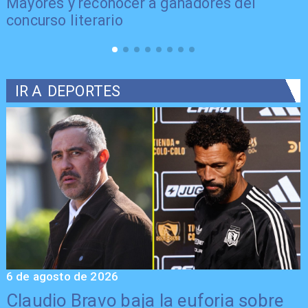
Mayores y reconocer a ganadores del
concurso literario
IR A
DEPORTES
6 de agosto de 2026
5
Claudio Bravo baja la euforia sobre