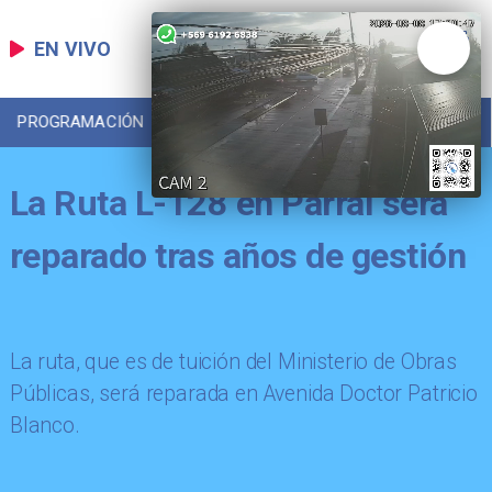
EN VIVO
PROGRAMACIÓN
LOCAL
DEPORTES
La Ruta L-128 en Parral será
reparado tras años de gestión
La ruta, que es de tuición del Ministerio de Obras
Públicas, será reparada en Avenida Doctor Patricio
Blanco.