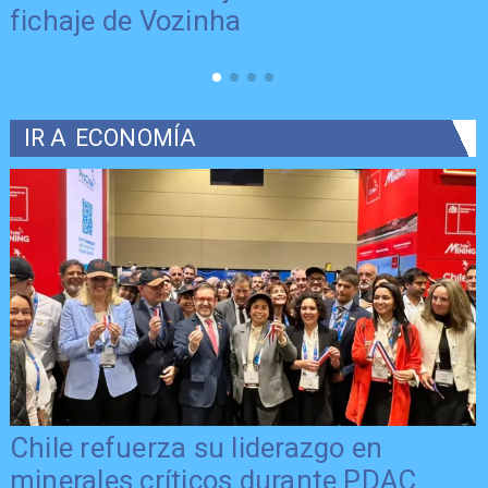
fichaje de Vozinha
IR A
ECONOMÍA
Chile refuerza su liderazgo en
minerales críticos durante PDAC