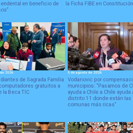
cendental en beneficio de
la Ficha FIBE en Constitución
nos"
 de 2026
5 de agosto de 2026
diantes de Sagrada Familia
Vodanovic por compensaci
computadores gratuitos a
municipios: "Pasamos de C
e la Beca TIC
ayuda a Chile a Chile ayuda 
distrito 11 donde están las
comunas más ricas"