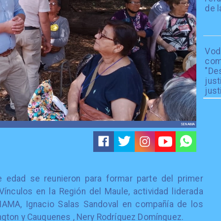
de l
Vod
com
"De
just
just
SENAMA
edad se reunieron para formar parte del primer
Vínculos en la Región del Maule, actividad liderada
ENAMA, Ignacio Salas Sandoval en compañía de los
ngton y Cauquenes , Nery Rodríguez Domínguez.