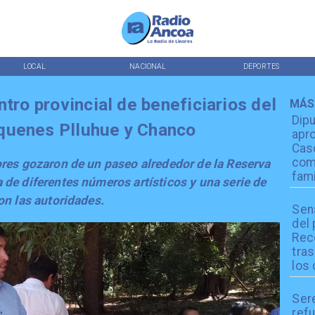
LOCAL
NACIONAL
DEPORTES
ntro provincial de beneficiarios del
MÁS
Dip
quenes Plluhue y Chanco
apro
Cas
com
ores gozaron de un paseo alrededor de la Reserva
fami
de diferentes números artísticos y una serie de
on las autoridades.
Sen
del
Reco
tra
los 
Ser
refu