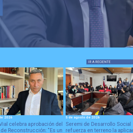
IR A
RECIENTE
de 2026
5 de agosto de 2026
Vial celebra aprobación del
Seremi de Desarrollo Social
 de Reconstrucción: "Es un
refuerza en terreno la aplica