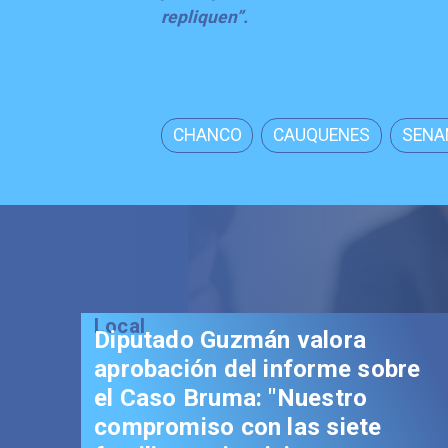
repliquen”.
CHANCO
CAUQUENES
SENA
Local
Senador Vial celebra
aprobación del proyecto de
Reconstrucción: "Es un hito
trascendental en beneficio de