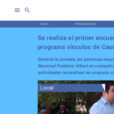
INICIO
PROGRAMACIÓN
Se realiza el primer encue
programa vínculos de Cau
Durante la jornada, las personas may
Nacional Federico Albert en compañía 
actividades recreativas en conjunto c
Local