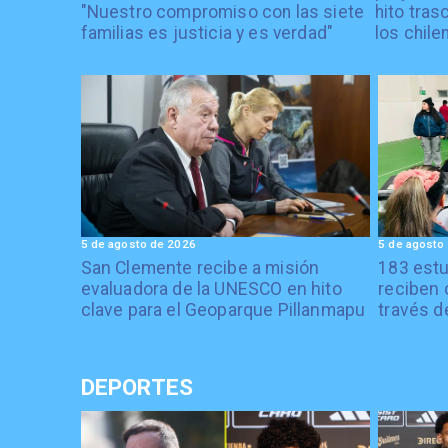
"Nuestro compromiso con las siete
hito tras
familias es justicia y es verdad"
los chile
5 de agosto de 2026
5 de agosto
San Clemente recibe a misión
183 estu
evaluadora de la UNESCO en hito
reciben 
clave para el Geoparque Pillanmapu
través d
DEPORTES