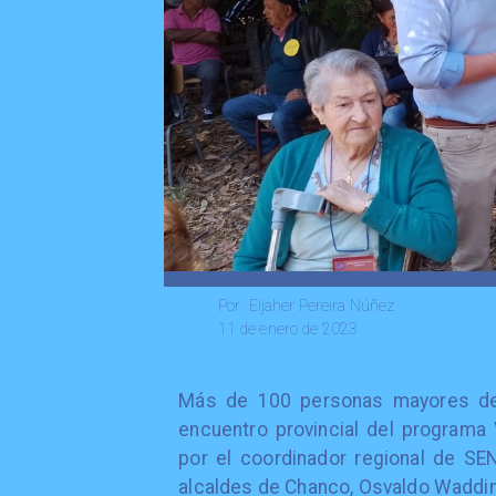
Eljaher Pereira Núñez
Por
11 de enero de 2023
Más de 100 personas mayores de 
encuentro provincial del programa 
por el coordinador regional de S
alcaldes de Chanco, Osvaldo Waddi