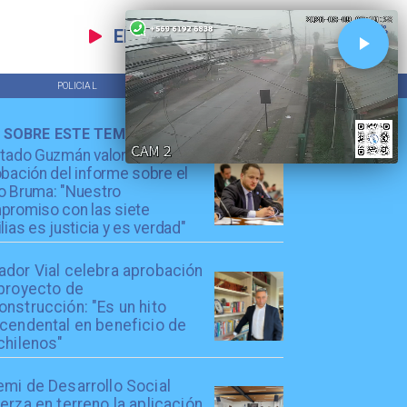
EN VIVO
POLICIAL
TENDENCIAS
 SOBRE ESTE TEMA
utado Guzmán valora
bación del informe sobre el
o Bruma: "Nuestro
promiso con las siete
lias es justicia y es verdad"
ador Vial celebra aprobación
 proyecto de
nstrucción: "Es un hito
scendental en beneficio de
chilenos"
emi de Desarrollo Social
erza en terreno la aplicación