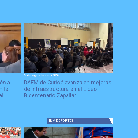
5 de agosto de 2026
ón a
DAEM de Curicó avanza en mejoras
hile
de infraestructura en el Liceo
al
Bicentenario Zapallar
IR A
DEPORTES