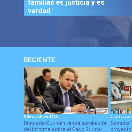
los chilenos"
RECIENTE
5 de agosto de 2026
5 de agosto 
Diputado Guzmán valora aprobación
Senador 
del informe sobre el Caso Bruma:
proyecto