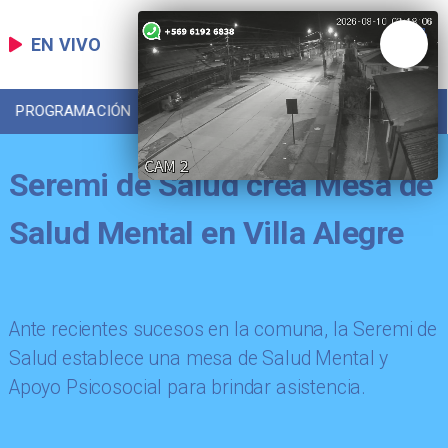
EN VIVO
PROGRAMACIÓN
LOCAL
DEPORTES
Seremi de Salud crea Mesa de
Salud Mental en Villa Alegre
Ante recientes sucesos en la comuna, la Seremi de
Salud establece una mesa de Salud Mental y
Apoyo Psicosocial para brindar asistencia.