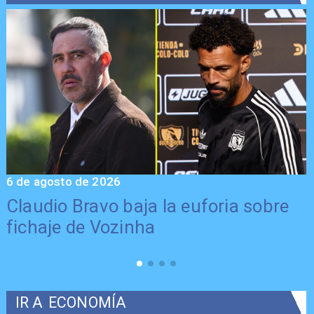
6 de agosto de 2026
5
Claudio Bravo baja la euforia sobre
fichaje de Vozinha
IR A
ECONOMÍA