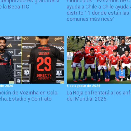
computadores gratuitos a
municipios: "Pasamos de C
e la Beca TIC
ayuda a Chile a Chile ayuda 
distrito 11 donde están las
comunas más ricas"
 de 2026
5 de agosto de 2026
ción de Vozinha en Colo
La Roja enfrentará a los anf
cha, Estadio y Contrato
del Mundial 2026