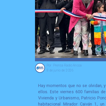
Prensa Radio Ancoa
Por
8 de junio de 2026
Hay momentos que no se olvidan, y r
ellos. Este viernes 600 familias 
Vivienda y Urbanismo, Patricio Pon
habitacional Mirador Caiván 1, u