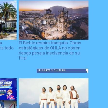
ía
El Biobío respira tranquilo: Obras
ida todo
estratégicas de OHLA no corren
riesgo pese a insolvencia de su
filial
IR A
ARTE Y CULTURA