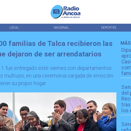
LOCAL
NACIONAL
DEPORTES
00 familias de Talca recibieron las
MÁS
Dip
que dejaron de ser arrendatarios
apro
Cas
com
án 1 fue entregado este viernes con departamentos
fami
las multiuso, en una ceremonia cargada de emoción
ener su propio hogar.
Sen
del
Reco
tra
los 
Ser
refu