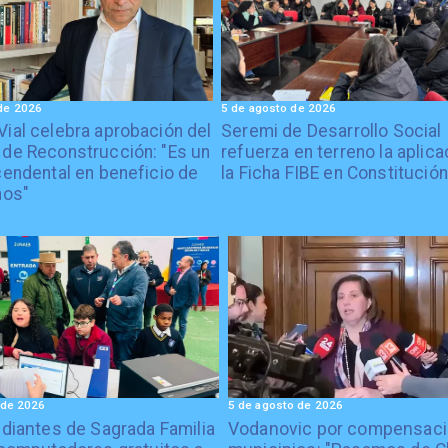
de 2026
5 de agosto de 2026
Vial celebra aprobación del
Seremi de Desarrollo Social
 de Reconstrucción: "Es un
refuerza en terreno la aplica
cendental en beneficio de
la Ficha FIBE en Constitución
nos"
 de 2026
5 de agosto de 2026
diantes de Sagrada Familia
Vodanovic por compensaci