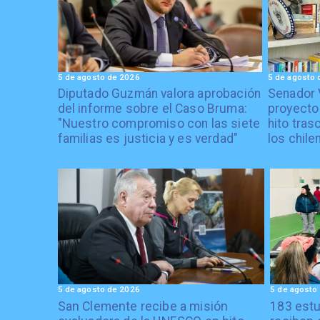
5 de agosto de 2026
5 de agosto 
Diputado Guzmán valora aprobación
Senador 
del informe sobre el Caso Bruma:
proyecto
"Nuestro compromiso con las siete
hito tras
familias es justicia y es verdad"
los chile
5 de agosto de 2026
5 de agosto
San Clemente recibe a misión
183 estu