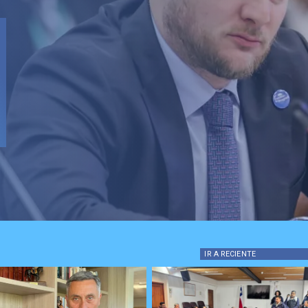
to de
 hito
icio de
IR A
RECIENTE