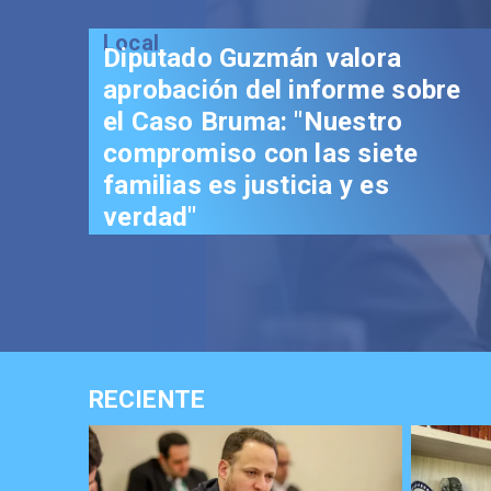
Local
Senador Vial celebra
aprobación del proyec
Reconstrucción: "Es un
trascendental en benef
los chilenos"
RECIENTE