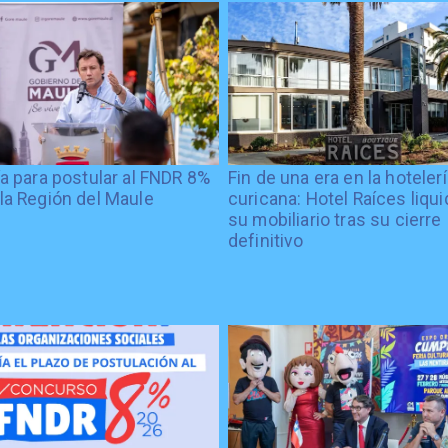
ía para postular al FNDR 8%
Fin de una era en la hoteler
la Región del Maule
curicana: Hotel Raíces liqu
su mobiliario tras su cierre
definitivo