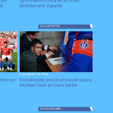
hile
de infraestructura en el Liceo
al
Bicentenario Zapallar
IR A
DEPORTES
4 de agosto de 2026
itriones
Fiscalía pide prisión preventiva para
Michael Clark en Caso Sartor
IR A
ECONOMÍA