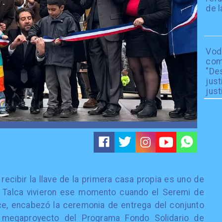
de l
Vod
com
"De
just
just
ecibir la llave de la primera casa propia es uno de
de Talca vivieron ese momento cuando el Seremi de
ce, encabezó la ceremonia de entrega del conjunto
n megaproyecto del Programa Fondo Solidario de