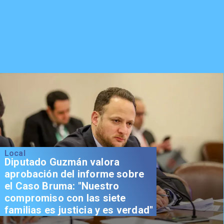
Local
Diputado Guzmán valora
aprobación del informe sobre
el Caso Bruma: "Nuestro
compromiso con las siete
familias es justicia y es verdad"