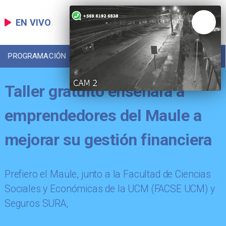
EN VIVO
PROGRAMACIÓN
LOCAL
DEPORTES
Taller gratuito enseñará a
emprendedores del Maule a
mejorar su gestión financiera
​Prefiero el Maule, junto a la Facultad de Ciencias
Sociales y Económicas de la UCM (FACSE UCM) y
Seguros SURA,