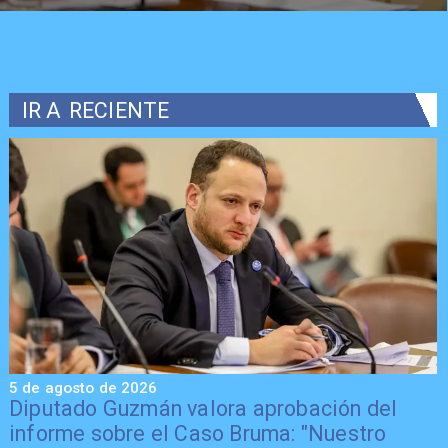
IR A
RECIENTE
5 de agosto de 2026
5
Diputado Guzmán valora aprobación del
informe sobre el Caso Bruma: "Nuestro