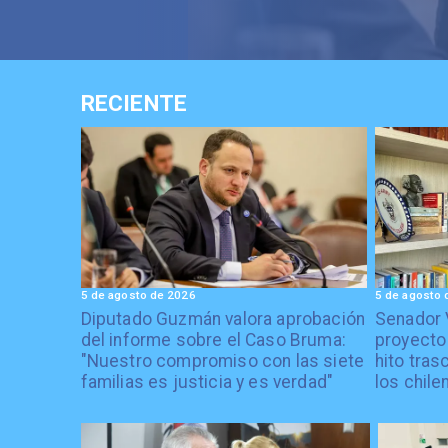
RECIENTE
5 de agosto de 2026
5 de agosto 
Diputado Guzmán valora aprobación
Senador 
del informe sobre el Caso Bruma:
proyecto
"Nuestro compromiso con las siete
hito tras
familias es justicia y es verdad"
los chile