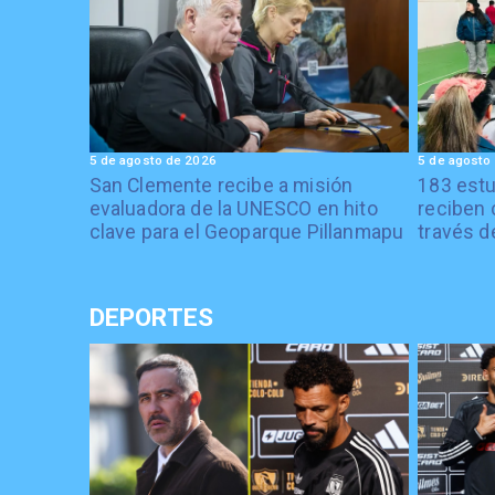
5 de agosto de 2026
5 de agosto
San Clemente recibe a misión
183 estu
evaluadora de la UNESCO en hito
reciben 
clave para el Geoparque Pillanmapu
través d
DEPORTES