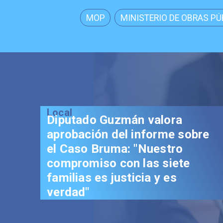
MOP
MINISTERIO DE OBRAS PÚ
Local
Senador Vial celebra
aprobación del proyecto de
Reconstrucción: "Es un hito
trascendental en beneficio de
los chilenos"