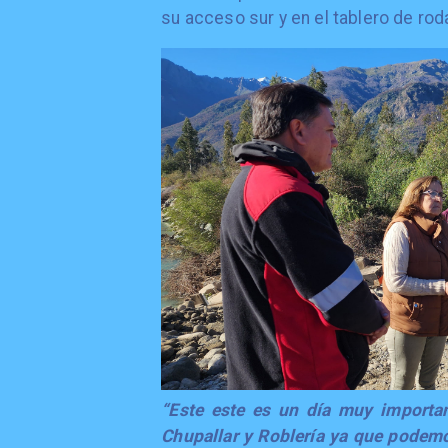
su acceso sur y en el tablero de rod
“Este este es un día muy importa
Chupallar y Roblería ya que podemo