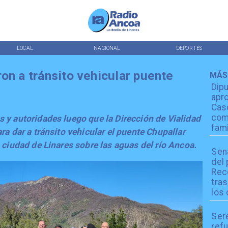
LOCAL
NACIONAL
DEPORTES
on a tránsito vehicular puente
MÁS
Dip
apro
Cas
com
 y autoridades luego que la Dirección de Vialidad
fami
ra dar a tránsito vehicular el puente Chupallar
 ciudad de Linares sobre las aguas del río Ancoa.
Sen
del
Reco
tra
los 
Ser
refu