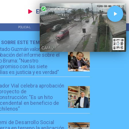
EN VIVO
POLICIAL
TENDENCIAS
 SOBRE ESTE TEMA
utado Guzmán valora
bación del informe sobre el
o Bruma: "Nuestro
promiso con las siete
lias es justicia y es verdad"
ador Vial celebra aprobación
 proyecto de
nstrucción: "Es un hito
scendental en beneficio de
chilenos"
emi de Desarrollo Social
erza en terreno la aplicación