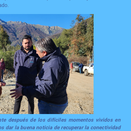
ado.
nte después de los difíciles momentos vividos en
s dar la buena noticia de recuperar la conectividad