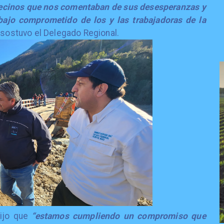
vecinos que nos comentaban de sus desesperanzas y
bajo comprometido de los y las trabajadoras de la
, sostuvo el Delegado Regional.
dijo que
“estamos cumpliendo un compromiso que