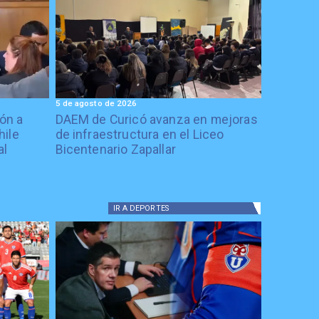
5 de agosto de 2026
ón a
DAEM de Curicó avanza en mejoras
hile
de infraestructura en el Liceo
al
Bicentenario Zapallar
IR A
DEPORTES