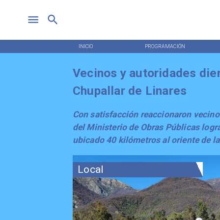
INICIO
PROGRAMACIÓN
Vecinos y autoridades dier
Chupallar de Linares
Con satisfacción reaccionaron vecinos
del Ministerio de Obras Públicas logra
ubicado 40 kilómetros al oriente de la
Local