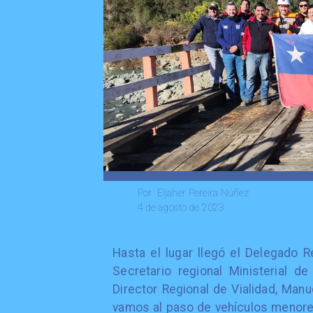
Eljaher Pereira Núñez
Por
4 de agosto de 2023
Hasta el lugar llegó el Delegado R
Secretario regional Ministerial d
Director Regional de Vialidad, Manu
vamos al paso de vehículos menores