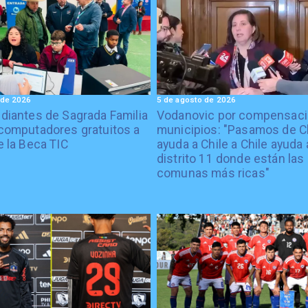
 de 2026
5 de agosto de 2026
diantes de Sagrada Familia
Vodanovic por compensaci
computadores gratuitos a
municipios: "Pasamos de C
e la Beca TIC
ayuda a Chile a Chile ayuda 
distrito 11 donde están las
comunas más ricas"