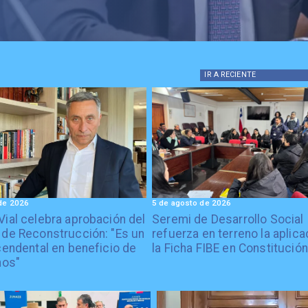
IR A
RECIENTE
de 2026
5 de agosto de 2026
Vial celebra aprobación del
Seremi de Desarrollo Social
 de Reconstrucción: "Es un
refuerza en terreno la aplica
cendental en beneficio de
la Ficha FIBE en Constitución
nos"