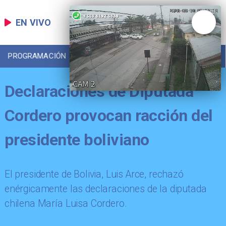
EN VIVO
PROGRAMACIÓN
LOCAL
DEPORTES
Declaraciones de Diputada
Cordero provocan racción del
presidente boliviano
El presidente de Bolivia, Luis Arce, rechazó
enérgicamente las declaraciones de la diputada
chilena María Luisa Cordero.