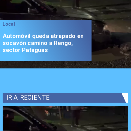
Local
Automóvil queda atrapado en
socavón camino a Rengo,
sector Pataguas
IR A
RECIENTE