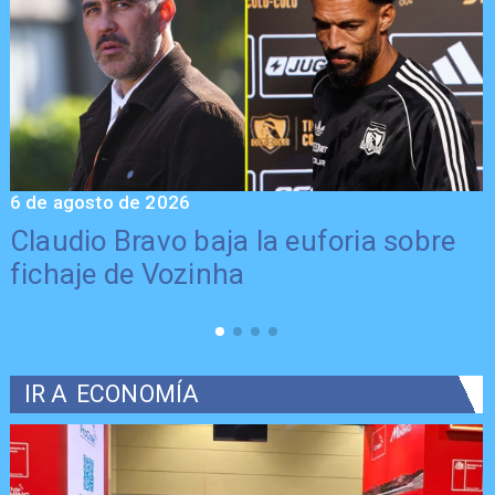
6 de agosto de 2026
5
Claudio Bravo baja la euforia sobre
fichaje de Vozinha
IR A
ECONOMÍA