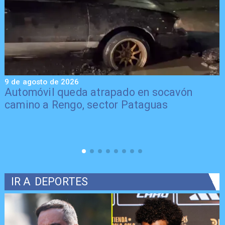
9 de agosto de 2026
9
Automóvil queda atrapado en socavón
camino a Rengo, sector Pataguas
IR A
DEPORTES