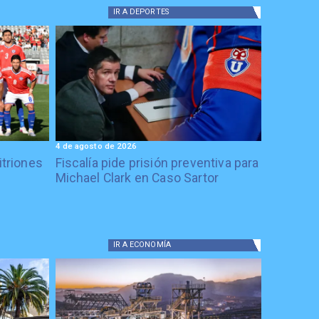
IR A
DEPORTES
4 de agosto de 2026
itriones
Fiscalía pide prisión preventiva para
Michael Clark en Caso Sartor
IR A
ECONOMÍA