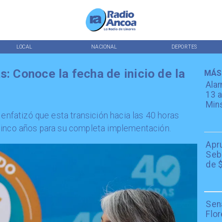
LOCAL
NACIONAL
DEPORTES
s: Conoce la fecha de inicio de la
MÁS
Alar
13 a
Min
a enfatizó que esta transición hacia las 40 horas
cinco años para su completa implementación.
Apr
Seba
de $
Sen
Flor