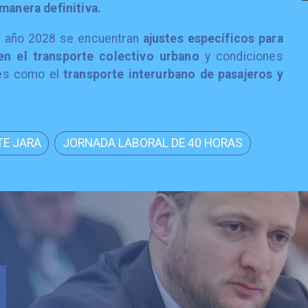
manera definitiva.
el año 2028 se encuentran
ajustes específicos para
 en el transporte colectivo urbano
y condiciones
res como el
transporte interurbano de pasajeros y
TE JARA
JORNADA LABORAL DE 40 HORAS