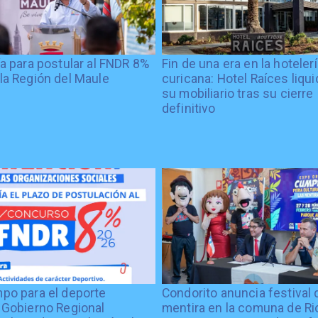
ía para postular al FNDR 8%
Fin de una era en la hoteler
la Región del Maule
curicana: Hotel Raíces liqu
su mobiliario tras su cierre
definitivo
po para el deporte
Condorito anuncia festival 
 Gobierno Regional
mentira en la comuna de Rio