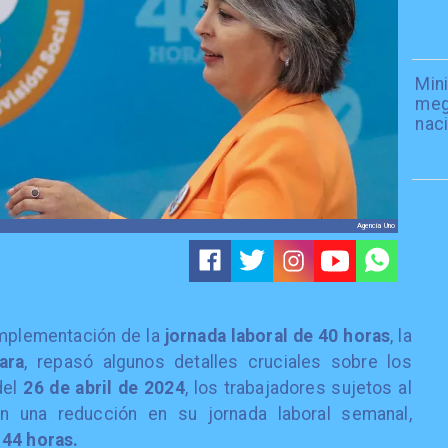
Mini
meg
naci
Agencia Uno
 implementación de la
jornada laboral de 40 horas
, la
ara
, repasó algunos detalles cruciales sobre los
del
26 de abril de 2024
, los trabajadores sujetos al
n una reducción en su jornada laboral semanal,
 44 horas.