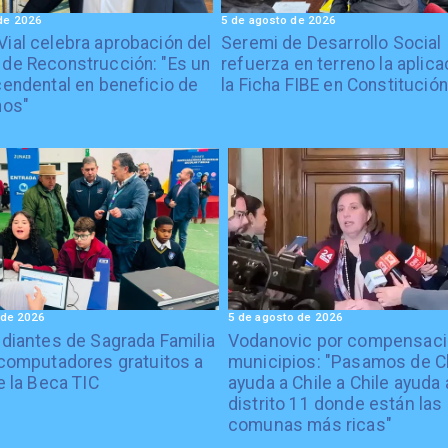
de 2026
5 de agosto de 2026
Vial celebra aprobación del
Seremi de Desarrollo Social
 de Reconstrucción: "Es un
refuerza en terreno la aplica
cendental en beneficio de
la Ficha FIBE en Constitución
nos"
 de 2026
5 de agosto de 2026
diantes de Sagrada Familia
Vodanovic por compensaci
computadores gratuitos a
municipios: "Pasamos de C
e la Beca TIC
ayuda a Chile a Chile ayuda 
distrito 11 donde están las
comunas más ricas"