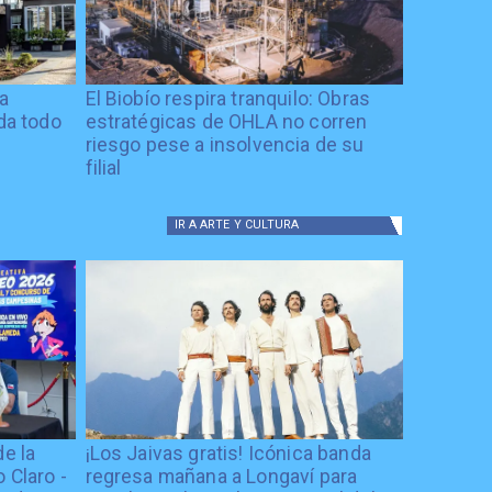
ía
El Biobío respira tranquilo: Obras
ida todo
estratégicas de OHLA no corren
riesgo pese a insolvencia de su
filial
IR A
ARTE Y CULTURA
de la
¡Los Jaivas gratis! Icónica banda
 Claro -
regresa mañana a Longaví para