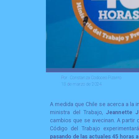
Constanza Codoceo Pizarro
Por
18 de marzo de 2024
​A medida que Chile se acerca a la
ministra del Trabajo,
Jeannette J
cambios que se avecinan. A partir 
Código del Trabajo experimentará
pasando de las actuales 45 horas a