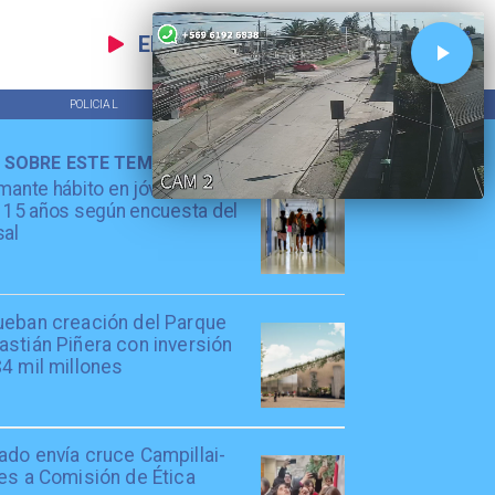
EN VIVO
POLICIAL
TENDENCIAS
 SOBRE ESTE TEMA
mante hábito en jóvenes de
 15 años según encuesta del
sal
ueban creación del Parque
stián Piñera con inversión
4 mil millones
ado envía cruce Campillai-
es a Comisión de Ética