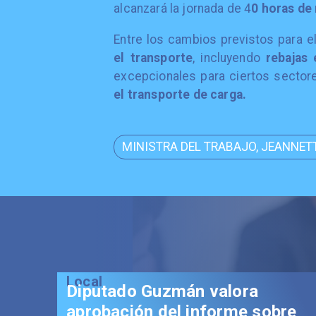
alcanzará la jornada de 4
0 horas de 
​Entre los cambios previstos para 
el transporte
, incluyendo
rebajas
excepcionales para ciertos secto
el transporte de carga.
MINISTRA DEL TRABAJO, JEANNET
Local
Diputado Guzmán valora
aprobación del informe sobre