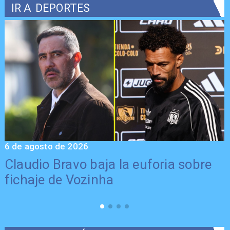
IR A
DEPORTES
6 de agosto de 2026
5
Claudio Bravo baja la euforia sobre
fichaje de Vozinha