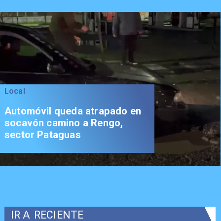
Local
Automóvil queda atrapado en
socavón camino a Rengo,
sector Pataguas
IR A
RECIENTE