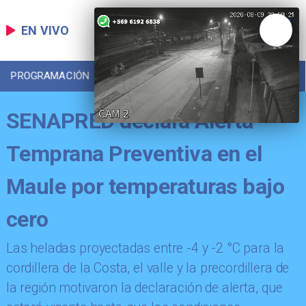
EN VIVO
PROGRAMACIÓN
LOCAL
DEPORTES
SENAPRED declara Alerta
Temprana Preventiva en el
Maule por temperaturas bajo
cero
​Las heladas proyectadas entre -4 y -2 °C para la
cordillera de la Costa, el valle y la precordillera de
la región motivaron la declaración de alerta, que