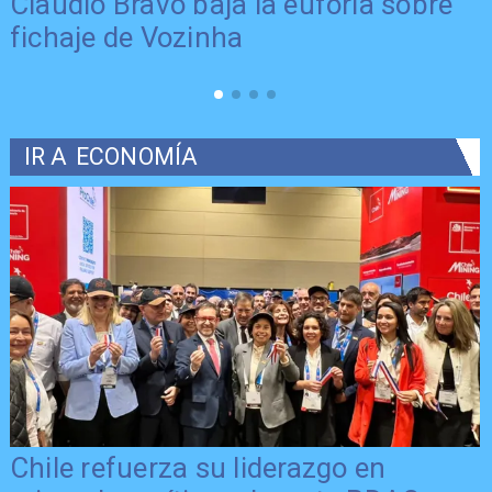
Claudio Bravo baja la euforia sobre
fichaje de Vozinha
IR A
ECONOMÍA
Chile refuerza su liderazgo en