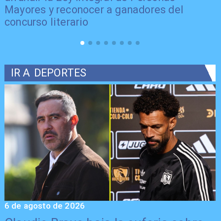
Mayores y reconocer a ganadores del
concurso literario
IR A
DEPORTES
6 de agosto de 2026
5