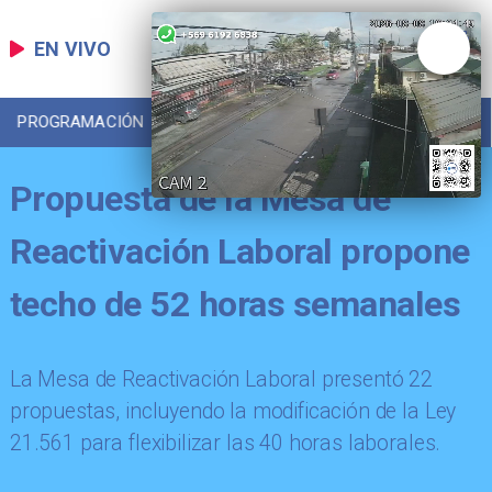
EN VIVO
PROGRAMACIÓN
LOCAL
DEPORTES
Propuesta de la Mesa de
Reactivación Laboral propone
techo de 52 horas semanales
La Mesa de Reactivación Laboral presentó 22
propuestas, incluyendo la modificación de la Ley
21.561 para flexibilizar las 40 horas laborales.