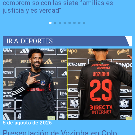
compromiso con las siete familias es
justicia y es verdad"
IR A
DEPORTES
5 de agosto de 2026
5
Presentación de Vozinha en Colo