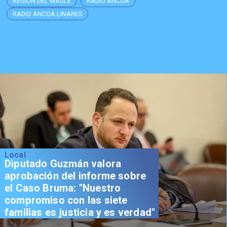
REGIÓN DEL MAULE
RADIO ANCOA
RADIO ANCOA LINARES
Local
Diputado Guzmán valora
aprobación del informe sobre
el Caso Bruma: "Nuestro
compromiso con las siete
familias es justicia y es verdad"