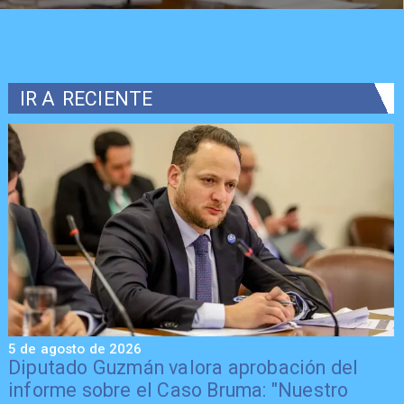
IR A
RECIENTE
5 de agosto de 2026
5
Diputado Guzmán valora aprobación del
informe sobre el Caso Bruma: "Nuestro