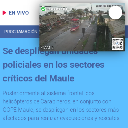
EN VIVO
PROGRAMACIÓN
LOCAL
DEPORTES
Se despliegan unidades
policiales en los sectores
críticos del Maule
Posteriormente al sistema frontal, dos
helicópteros de Carabineros, en conjunto con
GOPE Maule, se despliegan en los sectores más
afectados para realizar evacuaciones y rescates.