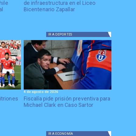
hile
de infraestructura en el Liceo
al
Bicentenario Zapallar
IR A
DEPORTES
4 de agosto de 2026
itriones
Fiscalía pide prisión preventiva para
Michael Clark en Caso Sartor
IR A
ECONOMÍA