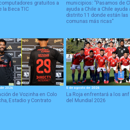
computadores gratuitos a
municipios: "Pasamos de C
e la Beca TIC
ayuda a Chile a Chile ayuda 
distrito 11 donde están las
comunas más ricas"
 de 2026
5 de agosto de 2026
ción de Vozinha en Colo
La Roja enfrentará a los anf
cha, Estadio y Contrato
del Mundial 2026