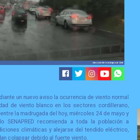
Dirección Meteorológica de Chile
iante un nuevo aviso la ocurrencia de viento normal
ad de viento blanco en los sectores cordillerano,
, entre la madrugada del hoy, miércoles 24 de mayo y
llo SENAPRED recomienda a toda la población a
iciones climáticas y alejarse del tendido eléctrico,
an colapsar debido al fuerte viento.