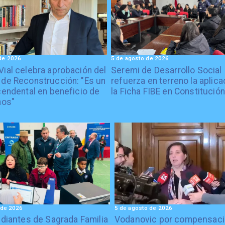
de 2026
5 de agosto de 2026
Vial celebra aprobación del
Seremi de Desarrollo Social
 de Reconstrucción: "Es un
refuerza en terreno la aplica
cendental en beneficio de
la Ficha FIBE en Constitución
nos"
 de 2026
5 de agosto de 2026
diantes de Sagrada Familia
Vodanovic por compensaci