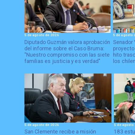
5 de agosto de 2026
5 de agosto 
Diputado Guzmán valora aprobación
Senador 
del informe sobre el Caso Bruma:
proyecto
"Nuestro compromiso con las siete
hito tras
familias es justicia y es verdad"
los chile
5 de agosto de 2026
5 de agosto
San Clemente recibe a misión
183 estu