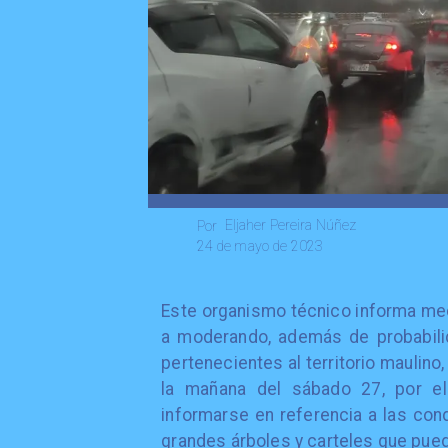
Eljaher Pereira Núñez
Por
24 de mayo de 2023
Este organismo técnico informa med
a moderando, además de probabilid
pertenecientes al territorio maulino
la mañana del sábado 27, por e
informarse en referencia a las cond
grandes árboles y carteles que pued