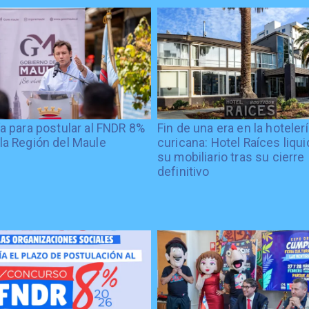
ía para postular al FNDR 8%
Fin de una era en la hoteler
la Región del Maule
curicana: Hotel Raíces liqu
su mobiliario tras su cierre
definitivo