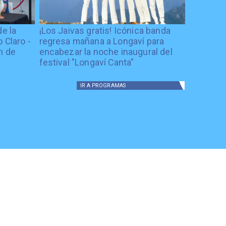
de la
¡Los Jaivas gratis! Icónica banda
 Claro -
regresa mañana a Longaví para
n de
encabezar la noche inaugural del
festival "Longaví Canta"
IR A
PROGRAMAS