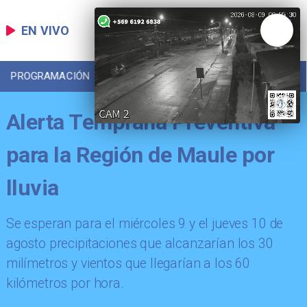
EN VIVO
PROGRAMACIÓN
LOCAL
DEPORTES
Alerta Temprana Preventiva
para la Región de Maule por
lluvia
Se esperan para el miércoles 9 y el jueves 10 de
agosto precipitaciones que alcanzarían los 30
milímetros y vientos que llegarían a los 60
kilómetros por hora.