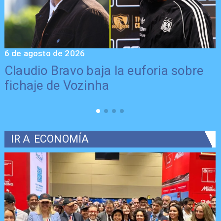
6 de agosto de 2026
5
Claudio Bravo baja la euforia sobre
fichaje de Vozinha
IR A
ECONOMÍA