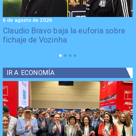
6 de agosto de 2026
5
Claudio Bravo baja la euforia sobre
fichaje de Vozinha
IR A
ECONOMÍA