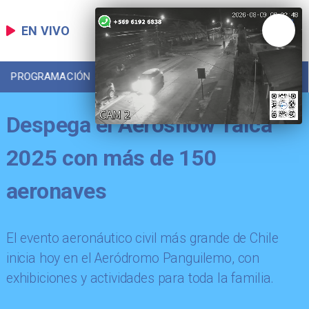
EN VIVO
PROGRAMACIÓN
LOCAL
DEPORTES
Despega el Aeroshow Talca
2025 con más de 150
aeronaves
El evento aeronáutico civil más grande de Chile
inicia hoy en el Aeródromo Panguilemo, con
exhibiciones y actividades para toda la familia.