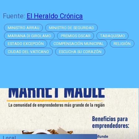
Fuente:
El Heraldo Crónica
MINISTRO ARRAU
MINISTRO DE SEGURIDAD
MARIANA DI GIROLAMO
PREMIOS OSCAR
TABAQUISMO
ESTADO EXCEPCIÓN
COMPENSACIÓN MUNICIPAL
RELIGIÓN
CIUDAD DEL VATICANO
ESCUCHA SU CORAZÓN
Local