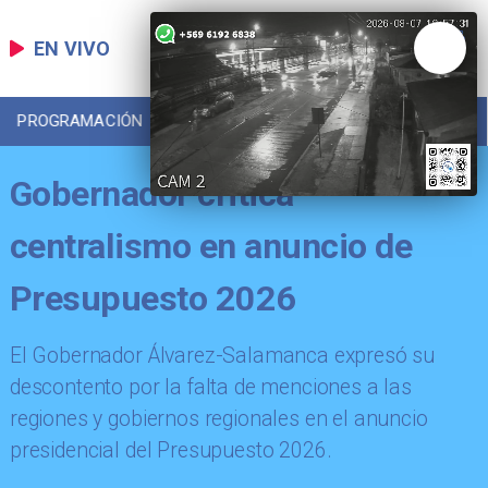
EN VIVO
PROGRAMACIÓN
LOCAL
DEPORTES
Gobernador critica
centralismo en anuncio de
Presupuesto 2026
El Gobernador Álvarez-Salamanca expresó su
descontento por la falta de menciones a las
regiones y gobiernos regionales en el anuncio
presidencial del Presupuesto 2026.