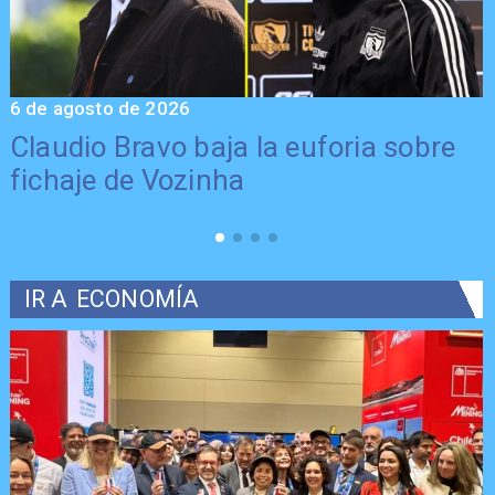
6 de agosto de 2026
5
Claudio Bravo baja la euforia sobre
fichaje de Vozinha
IR A
ECONOMÍA