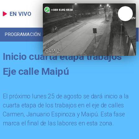
EN VIVO
PROGRAMACIÓN
LOCAL
DEPORTES
Inicio cuarta etapa trabajos
Eje calle Maipú
El próximo lunes 25 de agosto se dará inicio a la
cuarta etapa de los trabajos en el eje de calles
Carmen, Januario Espinoza y Maipú. Esta fase
marca el final de las labores en esta zona.