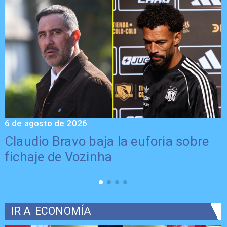
5 de agosto de 2026
5
Presentación de Vozinha en Colo
Colo: Fecha, Estadio y Contrato
IR A
ECONOMÍA