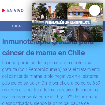
EN VIVO
LOCAL
DEPORTES
POLICIAL
Inmunoterapia gratuita para
cáncer de mama en Chile
La incorporación de la primera inmunoterapia
gratuita (con Pembrolizumab) para el tratamiento
del cáncer de mama triple negativo en el sistema
público de salud en Chile beneficia a cerca de 650
mujeres al año. Esta forma agresiva de cáncer de
mama representa entre el 10 y 15% de los casos
diagnosticados, siendo la principal causa de