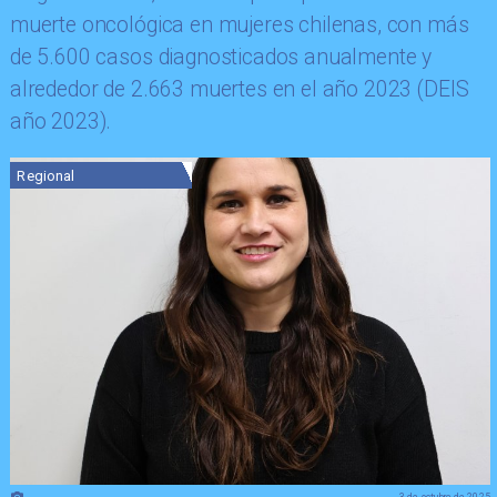
muerte oncológica en mujeres chilenas, con más
de 5.600 casos diagnosticados anualmente y
alrededor de 2.663 muertes en el año 2023 (DEIS
año 2023).
Regional
3 de octubre de 2025