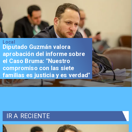
Local
Senador Vial celebra
aprobación del proyecto de
Reconstrucción: "Es un hito
trascendental en beneficio de
los chilenos"
IR A
RECIENTE