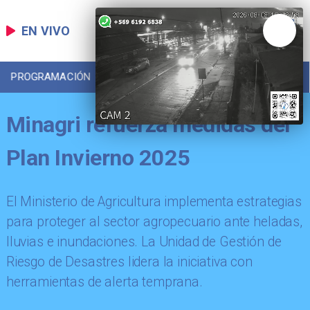
EN VIVO
PROGRAMACIÓN
LOCAL
DEPORTES
Minagri refuerza medidas del
Plan Invierno 2025
El Ministerio de Agricultura implementa estrategias
para proteger al sector agropecuario ante heladas,
lluvias e inundaciones. La Unidad de Gestión de
Riesgo de Desastres lidera la iniciativa con
herramientas de alerta temprana.