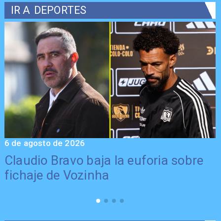
IR A
DEPORTES
6 de agosto de 2026
5
Claudio Bravo baja la euforia sobre
fichaje de Vozinha