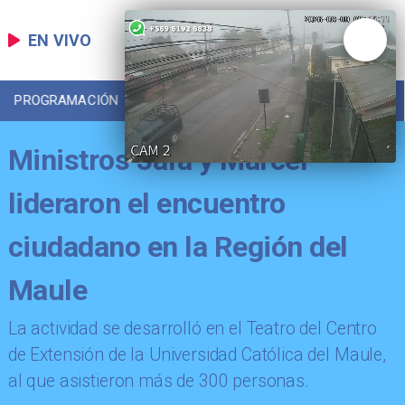
EN VIVO
PROGRAMACIÓN
LOCAL
DEPORTES
Ministros Jara y Marcel
lideraron el encuentro
ciudadano en la Región del
Maule
La actividad se desarrolló en el Teatro del Centro
de Extensión de la Universidad Católica del Maule,
al que asistieron más de 300 personas.