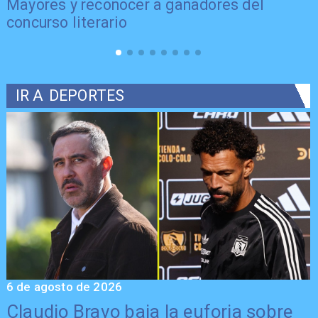
Mayores y reconocer a ganadores del
concurso literario
IR A
DEPORTES
6 de agosto de 2026
5
Claudio Bravo baja la euforia sobre