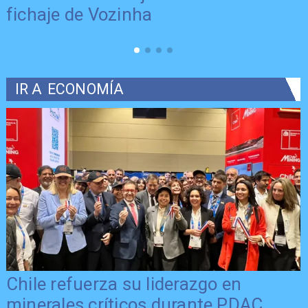
fichaje de Vozinha
IR A
ECONOMÍA
Chile refuerza su liderazgo en
minerales críticos durante PDAC