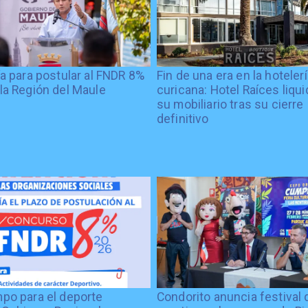
ía para postular al FNDR 8%
Fin de una era en la hoteler
la Región del Maule
curicana: Hotel Raíces liqu
su mobiliario tras su cierre
definitivo
po para el deporte
Condorito anuncia festival 