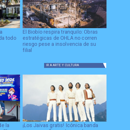
ía
El Biobío respira tranquilo: Obras
ida todo
estratégicas de OHLA no corren
riesgo pese a insolvencia de su
filial
IR A
ARTE Y CULTURA
de la
¡Los Jaivas gratis! Icónica banda