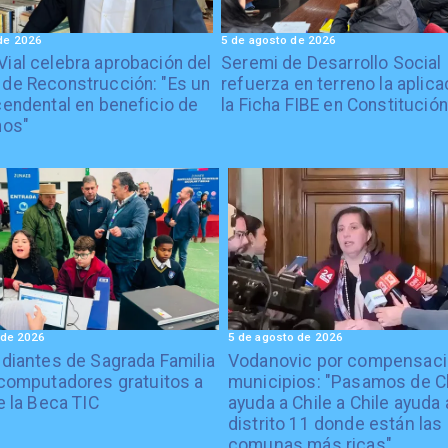
de 2026
5 de agosto de 2026
Vial celebra aprobación del
Seremi de Desarrollo Social
 de Reconstrucción: "Es un
refuerza en terreno la aplica
cendental en beneficio de
la Ficha FIBE en Constitución
nos"
 de 2026
5 de agosto de 2026
diantes de Sagrada Familia
Vodanovic por compensaci
computadores gratuitos a
municipios: "Pasamos de C
e la Beca TIC
ayuda a Chile a Chile ayuda 
distrito 11 donde están las
comunas más ricas"