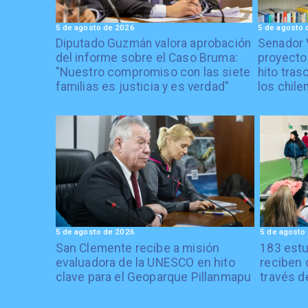
5 de agosto de 2026
5 de agosto 
Diputado Guzmán valora aprobación
Senador 
del informe sobre el Caso Bruma:
proyecto
"Nuestro compromiso con las siete
hito tras
familias es justicia y es verdad"
los chile
5 de agosto de 2026
5 de agosto
San Clemente recibe a misión
183 estu
evaluadora de la UNESCO en hito
reciben 
clave para el Geoparque Pillanmapu
través d