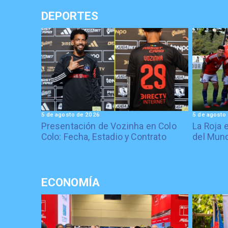
DEPORTES
5 de agosto de 2026
5 de agosto
Presentación de Vozinha en Colo
La Roja 
Colo: Fecha, Estadio y Contrato
del Mund
ECONOMÍA