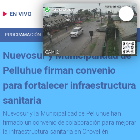
EN VIVO
PROGRAMACIÓN
LOCAL
DEPORTES
Nuevosur y Municipalidad de
Pelluhue firman convenio
para fortalecer infraestructura
sanitaria
Nuevosur y la Municipalidad de Pelluhue han
firmado un convenio de colaboración para mejorar
la infraestructura sanitaria en Chovellén.