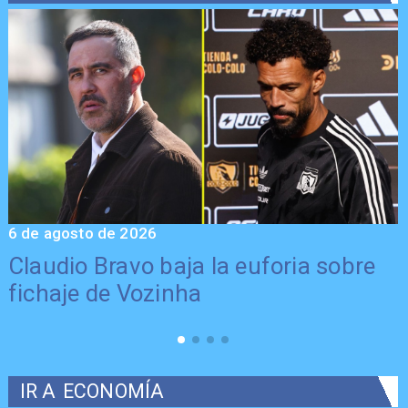
6 de agosto de 2026
5
Claudio Bravo baja la euforia sobre
fichaje de Vozinha
IR A
ECONOMÍA