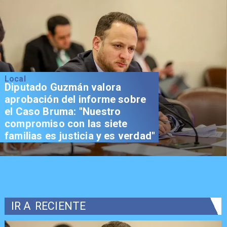
Local
Diputado Guzmán valora
aprobación del informe sobre
el Caso Bruma: "Nuestro
compromiso con las siete
familias es justicia y es verdad"
IR A
RECIENTE