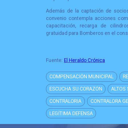
Además de la captación de socios 
convenio contempla acciones com
capacitación, recarga de cilindr
gratuidad para Bomberos en el con
Fuente:
El Heraldo Crónica
COMPENSACIÓN MUNICIPAL
R
ESCUCHA SU CORAZÓN
ALTOS
CONTRALORIA
CONTRALORA G
LEGÍTIMA DEFENSA