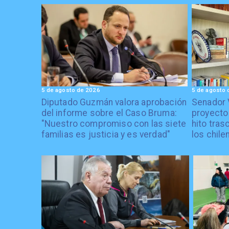
5 de agosto de 2026
5 de agosto 
Diputado Guzmán valora aprobación
Senador 
del informe sobre el Caso Bruma:
proyecto
"Nuestro compromiso con las siete
hito tras
familias es justicia y es verdad"
los chile