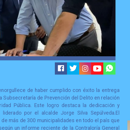
enorgullece de haber cumplido con éxito la entrega
a Subsecretaría de Prevención del Delito en relación
dad Pública. Este logro destaca la dedicación y
liderado por el alcalde Jorge Silva Sepúlveda.El
e de más de 300 municipalidades en todo el país que
según un informe reciente de la Contraloría General