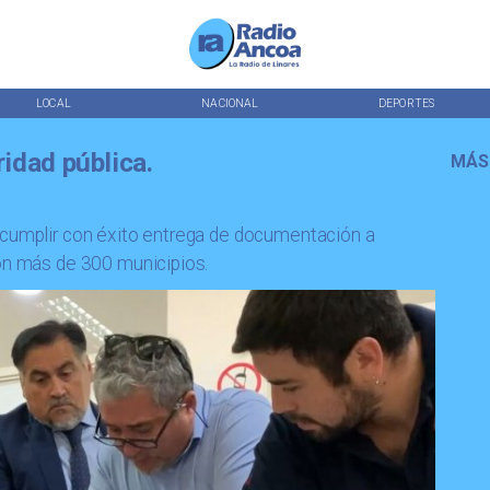
LOCAL
NACIONAL
DEPORTES
idad pública.
MÁS
 cumplir con éxito entrega de documentación a
con más de 300 municipios.