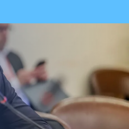
 Vial celebra
ión del proyecto de
rucción: "Es un hito
dental en beneficio de
lenos"