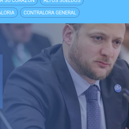
A SU CORAZÓN
ALTOS SUELDOS
LORIA
CONTRALORA GENERAL
Local
Senador
aprobac
Reconst
trascen
los chi