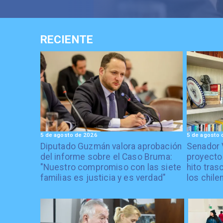
RECIENTE
5 de agosto de 2026
5 de agosto 
Diputado Guzmán valora aprobación
Senador 
del informe sobre el Caso Bruma:
proyecto
"Nuestro compromiso con las siete
hito tras
familias es justicia y es verdad"
los chile