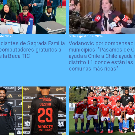
 de 2026
5 de agosto de 2026
diantes de Sagrada Familia
Vodanovic por compensaci
computadores gratuitos a
municipios: "Pasamos de C
e la Beca TIC
ayuda a Chile a Chile ayuda 
distrito 11 donde están las
comunas más ricas"