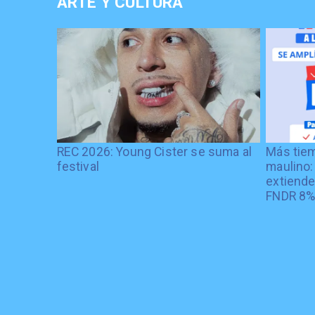
ARTE Y CULTURA
REC 2026: Young Cister se suma al
Más tiem
festival
maulino:
extiende
FNDR 8