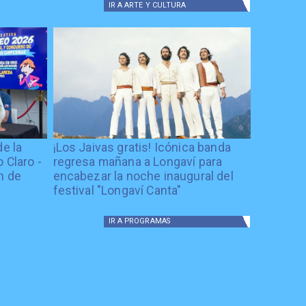
IR A
ARTE Y CULTURA
de la
¡Los Jaivas gratis! Icónica banda
 Claro -
regresa mañana a Longaví para
n de
encabezar la noche inaugural del
festival "Longaví Canta"
IR A
PROGRAMAS