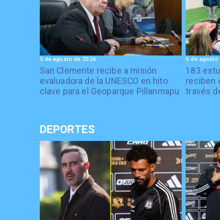
5 de agosto de 2026
5 de agosto
San Clemente recibe a misión
183 estu
evaluadora de la UNESCO en hito
reciben 
clave para el Geoparque Pillanmapu
través d
DEPORTES