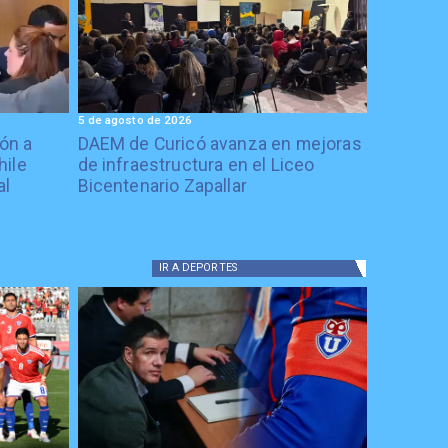
5 de agosto de 2026
ón a
DAEM de Curicó avanza en mejoras
hile
de infraestructura en el Liceo
al
Bicentenario Zapallar
IR A
DEPORTES