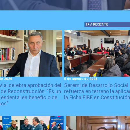
IR A
RECIENTE
de 2026
5 de agosto de 2026
Vial celebra aprobación del
Seremi de Desarrollo Social
 de Reconstrucción: "Es un
refuerza en terreno la aplica
cendental en beneficio de
la Ficha FIBE en Constitución
nos"