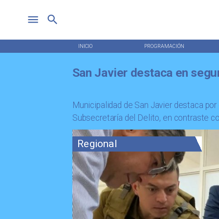
INICIO
PROGRAMACIÓN
San Javier destaca en segur
Municipalidad de San Javier destaca por
Subsecretaría del Delito, en contraste 
Regional