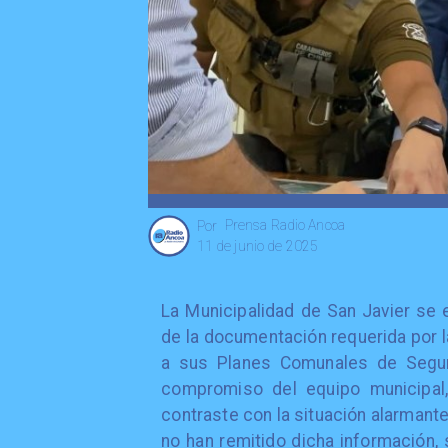
Prensa Radio Ancoa
Por
11 de junio de 2025
La Municipalidad de San Javier se 
de la documentación requerida por l
a sus Planes Comunales de Seguri
compromiso del equipo municipal, 
contraste con la situación alarmant
no han remitido dicha información, 